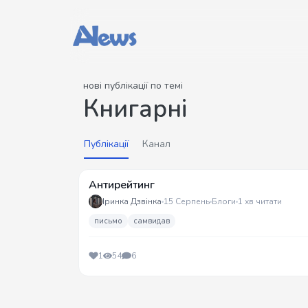
нові публікації по темі
Книгарні
Публікації
Канал
Антирейтинг
Іринка Дзвінка
15 Серпень
Блоги
1 хв читати
письмо
самвидав
1
54
6