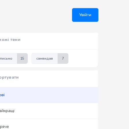
Увійти
хожі теми
письмо
15
самвидав
7
ортувати
ові
айкращі
аряче