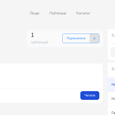
Люди
Публікації
Каталог
1
С
Підписатися
0
публікацій
С
Н
Читати
Н
Г