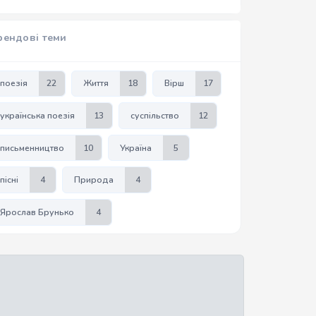
рендові теми
поезія
22
Життя
18
Вірш
17
українська поезія
13
суспільство
12
письменництво
10
Україна
5
пісні
4
Природа
4
Ярослав Брунько
4