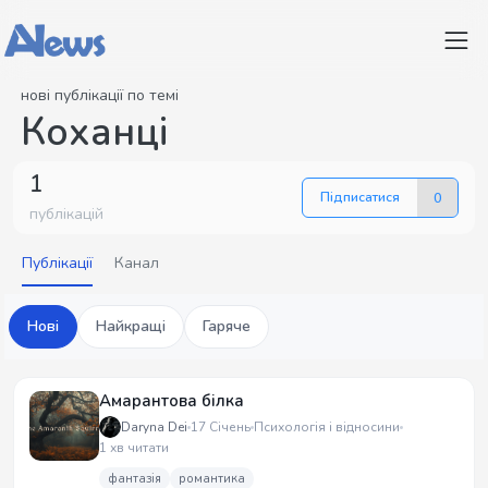
нові публікації по темі
Коханці
1
Підписатися
0
публікацій
Публікації
Канал
Нові
Найкращі
Гаряче
Амарантова білка
Daryna Dei
17 Січень
Психологія і відносини
1 хв читати
фантазія
романтика