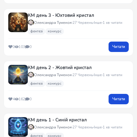
КМ день 3 - Юхтовий кристал
Олександра Туменок
27 Червень
Інше
1 хв читати
фентезі
конкурс
Читати
0
103
0
КМ день 2 - Жовтий кристал
Олександра Туменок
27 Червень
Інше
1 хв читати
фентезі
конкурс
Читати
4
162
0
КМ день 1 - Синій кристал
Олександра Туменок
27 Червень
Інше
1 хв читати
фентезі
конкурс