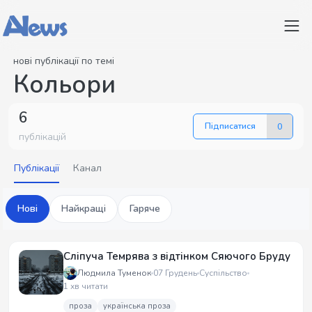
нові публікації по темі
Кольори
6
Підписатися
0
публікацій
Публікації
Канал
Нові
Найкращі
Гаряче
Сліпуча Темрява з відтінком Сяючого Бруду
Людмила Туменок
07 Грудень
Суспільство
1 хв читати
проза
українська проза