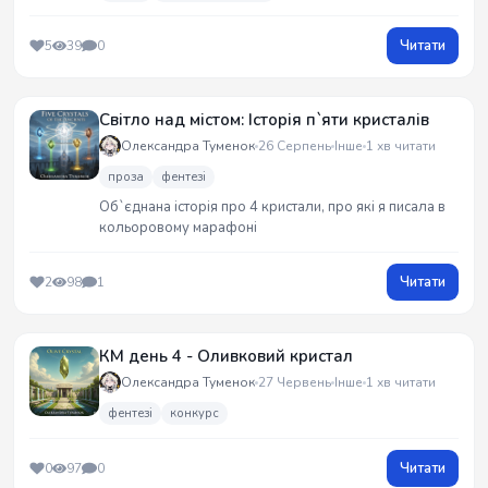
Читати
5
39
0
Світло над містом: Історія п`яти кристалів
Олександра Туменок
26 Серпень
Інше
1 хв читати
проза
фентезі
Об`єднана історія про 4 кристали, про які я писала в
кольоровому марафоні
Читати
2
98
1
КМ день 4 - Оливковий кристал
Олександра Туменок
27 Червень
Інше
1 хв читати
фентезі
конкурс
Читати
0
97
0