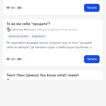
Читати
6
37
1
То як же себе "продати"?
Світлана Мачула
14 Вересень
Блоги
4 хв читати
ukrainianwriters
kosenkoart
Як зацікавити видавця своєю історією і все ж таки “продати“
себе як автора? Це напевно одна з найбільших проблем, з
якою стикаються всі автори початківці.
Читати
5
52
4
Текст Пекс Шмекс) You know what I meen!
Світлана Мачула
09 Вересень
Блоги
2 хв читати
ukrainianwriters
kosenkoart
Читати
9
30
2