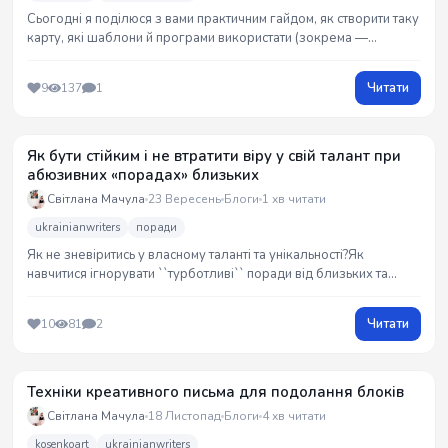
Сьогодні я поділюся з вами практичним гайдом, як створити таку
карту, які шаблони й програми використати (зокрема —
безкоштовні варіанти) і як інтегрувати карту в процес
редагування.
Читати
9
137
1
Як бути стійким і не втратити віру у свій талант при
абюзивних «порадах» близьких
Світлана Мачула
23 Вересень
Блоги
1 хв читати
ukrainianwriters
поради
Як не зневіритись у власному таланті та унікальності?Як
навчитися ігнорувати ``турботливі`` поради від близьких та
знайомих?Поради легкі та корисні)
Читати
10
81
2
Техніки креативного письма для подолання блоків
Світлана Мачула
18 Листопад
Блоги
4 хв читати
kosenkoart
ukrainianwriters