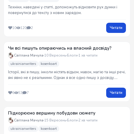
Техніки, наведені у статті, допоможуть відновити рух думки і
повернутися до тексту з новим зарядом.
Читати
10
120
2
Чи всі пишуть опираючись на власний досвіду?
Світлана Мачула
10 Вересень
Блоги
1 хв читати
ukrainianwriters
kosenkoart
Історії, які я пишу, інколи містять відьом, мавок, магію та інші речі,
які явно не є реальними. Однак я все одно пишу з досвіду.
Заінтригувала?))) Давайте тоді побалакаємо про це.
Читати
6
53
7
Підкорюємо вершину побудови сюжету
Світлана Мачула
15 Вересень
Блоги
2 хв читати
ukrainianwriters
kosenkoart