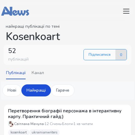
найкращі публікації по темі
Kosenkoart
52
Підписатися
0
публікацій
Публікації
Канал
Нові
Найкращі
Гаряче
Перетворення біографії персонажа в інтерактивну
карту. Практичний гайд:)
Світлана Мачула
12 Січень
Блоги
1 хв читати
kosenkoart
ukrainianwriters