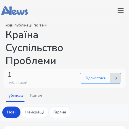
нові публікації по темі
Країна
Суспільство
Проблеми
1
Підписатися
0
публікацій
Публікації
Канал
Нові
Найкращі
Гаряче