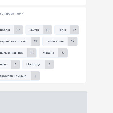
рендові теми
поезія
22
Життя
18
Вірш
17
українська поезія
13
суспільство
12
письменництво
10
Україна
5
пісні
4
Природа
4
Ярослав Брунько
4