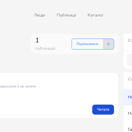
Люди
Публікації
Каталог
1
С
Підписатися
0
публікацій
С
 відносини
1 хв читати
Н
Читати
Н
Г