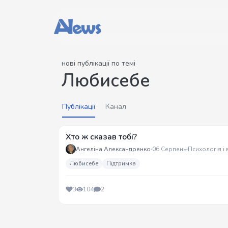
нові публікації по темі
Любисебе
Публікації
Канал
Хто ж сказав тобі?
Ангеліна Александренко
06 Серпень
Психологія і
Любисебе
Підтримка
3
104
2