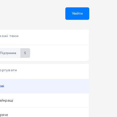
Увійти
хожі теми
Підтримка
5
ортувати
ові
айкращі
аряче