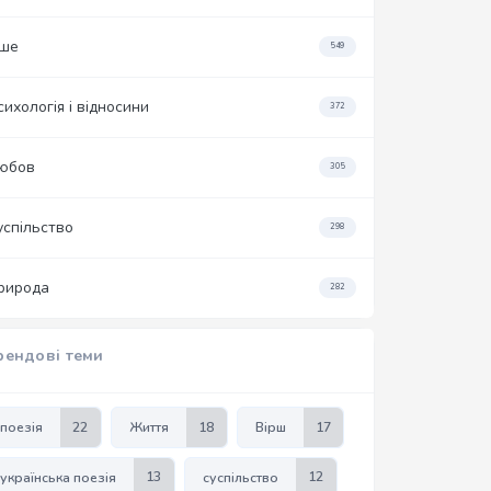
нше
549
сихологія і відносини
372
юбов
305
успільство
298
рирода
282
рендові теми
поезія
22
Життя
18
Вірш
17
українська поезія
13
суспільство
12