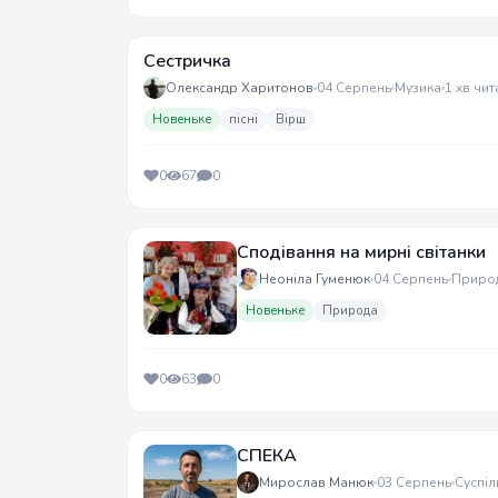
Сестричка
Олександр Харитонов
04 Серпень
Музика
1 хв чит
Новеньке
пісні
Вірш
0
67
0
Сподівання на мирні світанки
Неоніла Гуменюк
04 Серпень
Приро
Новеньке
Природа
0
63
0
СПЕКА
Мирослав Манюк
03 Серпень
Суспіл