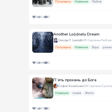
Популярна
Новеньке
Любов
0
19
0
Another Lo(v)nely Dream
George Y. Lawlett
05 Серпень
Любов
Популярна
Новеньке
Вірш
роман
2
48
0
П`ять прохань до Бога
Софія Хозяїнова
04 Серпень
Суспіл
Новеньке
поезія
Життя
1
57
0