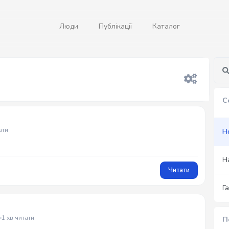
Люди
Публікації
Каталог
С
ати
Н
Н
Читати
Г
1 хв читати
П