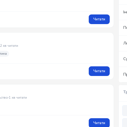
І
Читати
П
Л
2 хв читати
тика
С
Читати
П
Т
ьство
1 хв читати
Читати