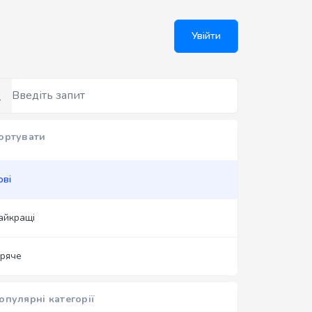
Увійти
ортувати
ові
айкращі
аряче
опулярні категорії