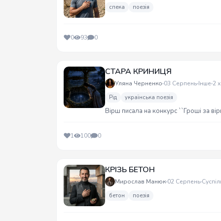
спека
поезія
0
93
0
СТАРА КРИНИЦЯ
Уляна Черненко
03 Серпень
Інше
2 
Рід
українська поезія
Вірш писала на конкурс ``Гроші за вір
1
100
0
КРІЗЬ БЕТОН
Мирослав Манюк
02 Серпень
Суспіл
бетон
поезія