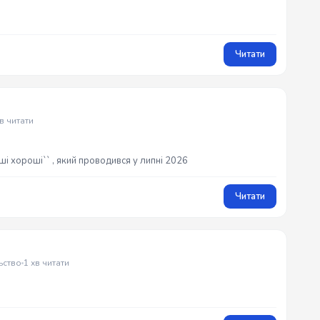
Читати
хв читати
ші хороші`` , який проводився у липні 2026
Читати
ьство
1 хв читати