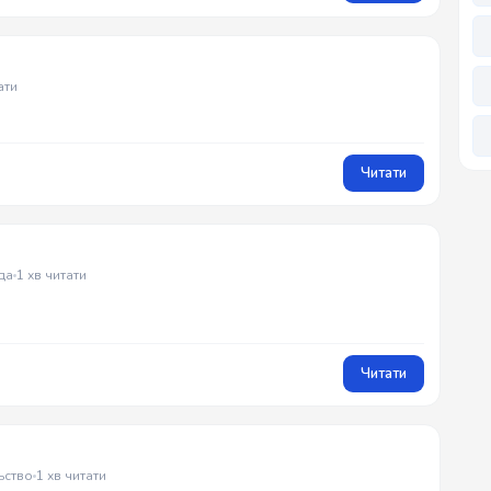
ати
Читати
да
1 хв читати
Читати
ьство
1 хв читати