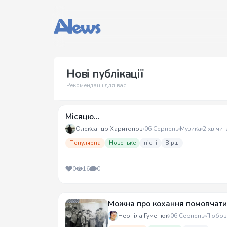
Нові публікації
Рекомендації для вас
Місяцю...
Олександр Харитонов
06 Серпень
Музика
2 хв чит
Популярна
Новеньке
пісні
Вірш
0
16
0
Можна про кохання помовчати
Неоніла Гуменюк
06 Серпень
Любов