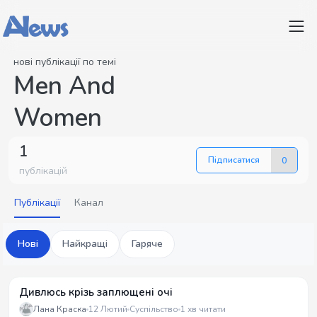
нові публікації по темі
Men And
Women
1
Підписатися
0
публікацій
Публікації
Канал
Нові
Найкращі
Гаряче
Дивлюсь крізь заплющені очі
Лана Краска
12 Лютий
Суспільство
1 хв читати