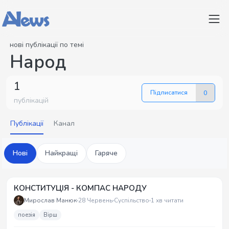
нові публікації по темі
Народ
1
Підписатися
0
публікацій
Публікації
Канал
Нові
Найкращі
Гаряче
КОНСТИТУЦІЯ - КОМПАС НАРОДУ
Мирослав Манюк
28 Червень
Суспільство
1 хв читати
поезія
Вірш