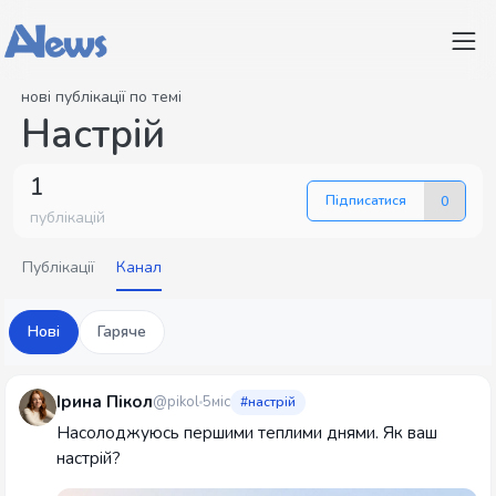
нові публікації по темі
Настрій
1
Підписатися
0
публікацій
Публікації
Канал
Нові
Гаряче
Ірина Пікол
@pikol
5міс
#настрій
Насолоджуюсь першими теплими днями. Як ваш
настрій?