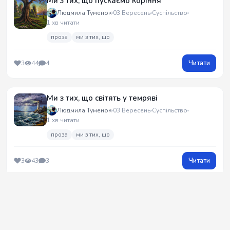
Ми з тих, що пускаємо коріння
Людмила Туменок
03 Вересень
Суспільство
1 хв читати
проза
ми з тих, що
Читати
3
44
4
Ми з тих, що світять у темряві
Людмила Туменок
03 Вересень
Суспільство
1 хв читати
проза
ми з тих, що
Читати
3
43
3
Ми з тих, що тримають удар
Людмила Туменок
02 Вересень
Суспільство
1 хв читати