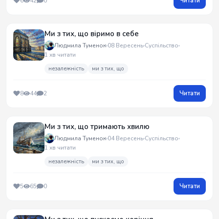
Читати
6
42
0
Ми з тих, що віримо в себе
Людмила Туменок
08 Вересень
Суспільство
1 хв читати
незалежність
ми з тих, що
Читати
8
44
2
Ми з тих, що тримають хвилю
Людмила Туменок
04 Вересень
Суспільство
1 хв читати
незалежність
ми з тих, що
Читати
5
65
0