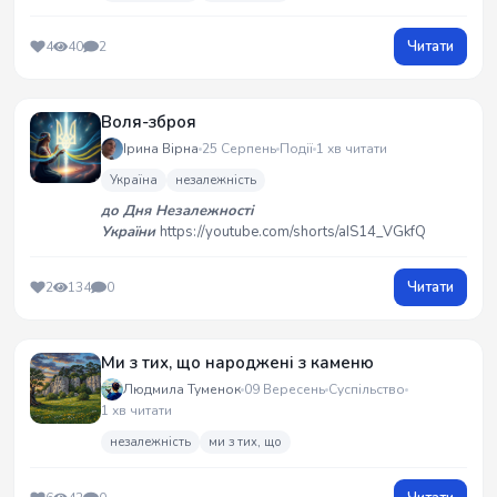
Читати
4
40
2
Воля-зброя
Ірина Вірна
25 Серпень
Події
1 хв читати
Україна
незалежність
до Дня Незалежності
України
https://youtube.com/shorts/aIS14_VGkfQ
Читати
2
134
0
Ми з тих, що народжені з каменю
Людмила Туменок
09 Вересень
Суспільство
1 хв читати
незалежність
ми з тих, що