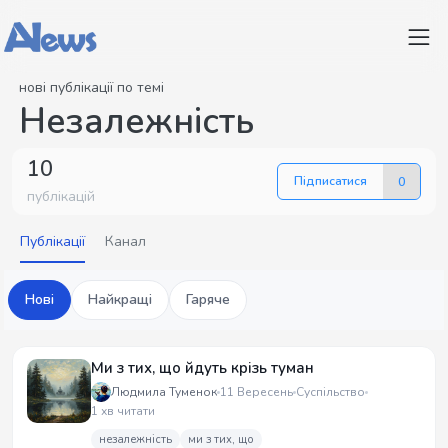
нові публікації по темі
Незалежність
10
Підписатися
0
публікацій
Публікації
Канал
Нові
Найкращі
Гаряче
Ми з тих, що йдуть крізь туман
Людмила Туменок
11 Вересень
Суспільство
1 хв читати
незалежність
ми з тих, що