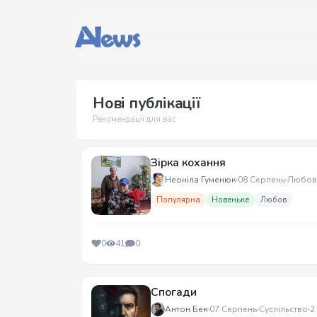
Нові публікації
Рекомендації для вас
Зірка кохання
Неоніла Гуменюк
08 Серпень
Любов
Популярна
Новеньке
Любов
0
41
0
Спогади
Антон Бек
07 Серпень
Суспільство
2