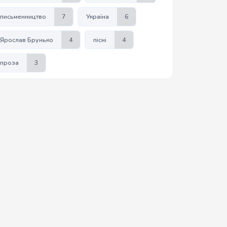
письменництво
7
Україна
6
Ярослав Брунько
4
пісні
4
проза
3