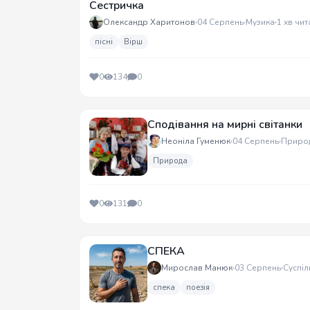
Сестричка
Олександр Харитонов
04 Серпень
Музика
1 хв чит
пісні
Вірш
0
134
0
Сподівання на мирні світанки
Неоніла Гуменюк
04 Серпень
Приро
Природа
0
131
0
СПЕКА
Мирослав Манюк
03 Серпень
Суспіл
спека
поезія