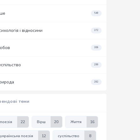
нше
549
сихологія і відносини
372
юбов
306
успільство
299
рирода
282
рендові теми
поезія
22
Вірш
20
Життя
16
українська поезія
12
суспільство
8