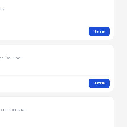
ати
Читати
да
1 хв читати
Читати
ьство
1 хв читати