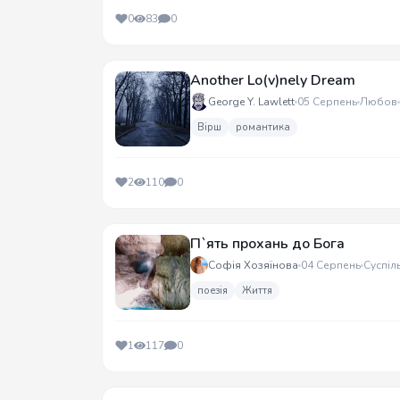
0
83
0
Another Lo(v)nely Dream
George Y. Lawlett
05 Серпень
Любов
Вірш
романтика
2
110
0
П`ять прохань до Бога
Софія Хозяїнова
04 Серпень
Суспіл
поезія
Життя
1
117
0