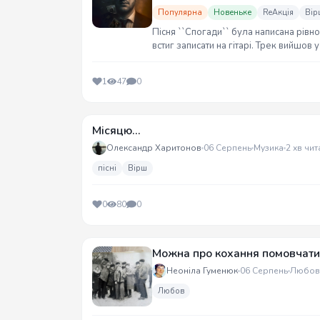
Популярна
Новеньке
ReАкція
Вір
Пісня ``Спогади`` була написана рівно
встиг записати на гітарі. Трек вийшов 
1
47
0
Місяцю...
Олександр Харитонов
06 Серпень
Музика
2 хв чит
пісні
Вірш
0
80
0
Можна про кохання помовчати
Неоніла Гуменюк
06 Серпень
Любов
Любов