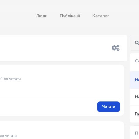
Люди
Публікації
Каталог
С
1 хв читати
Н
Н
Читати
Г
П
 хв читати