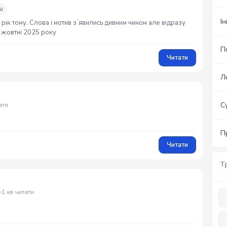
ш
І
 рік тому. Слова і мотив зʼявились дивним чином але відразу
у жовтні 2025 року
П
Читати
Л
С
ати
П
Читати
Т
1 хв читати