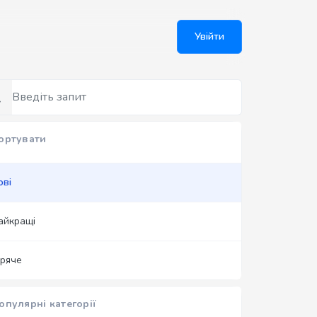
Увійти
ортувати
ові
айкращі
аряче
опулярні категорії