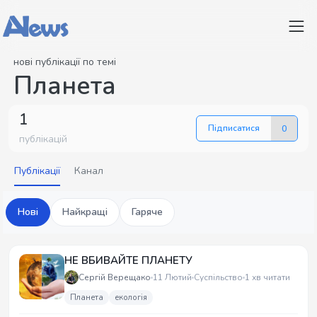
нові публікації по темі
Планета
1
Підписатися
0
публікацій
Публікації
Канал
Нові
Найкращі
Гаряче
НЕ ВБИВАЙТЕ ПЛАНЕТУ
Сергій Верещако
11 Лютий
Суспільство
1 хв читати
Планета
екологія