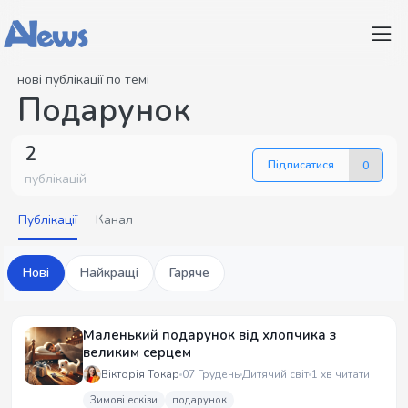
нові публікації по темі
Подарунок
2
Підписатися
0
публікацій
Публікації
Канал
Нові
Найкращі
Гаряче
Маленький подарунок від хлопчика з
великим серцем
Вікторія Токар
07 Грудень
Дитячий світ
1 хв читати
Зимові ескізи
подарунок