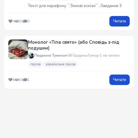
Текст для марафону ``Зимові ескізи``, Завдання 3
Читати
4
58
0
Монолог «Тіпа свято» (або Сповідь з-під
подушки)
Людмила Туменок
06 Грудень
Гумор
1 хв читати
проза
українська проза
Читати
6
64
1