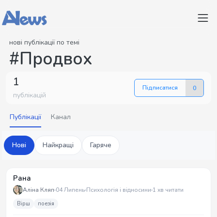
нові публікації по темі
#Продвох
1
Підписатися
0
публікацій
Публікації
Канал
Нові
Найкращі
Гаряче
Рана
Аліна Кляп
04 Липень
Психологія і відносини
1 хв читати
Вірш
поезія