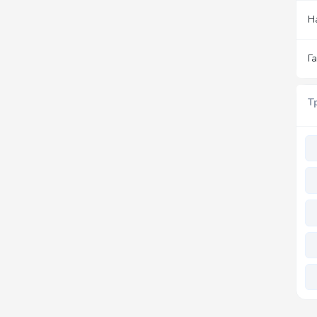
Н
Г
Т