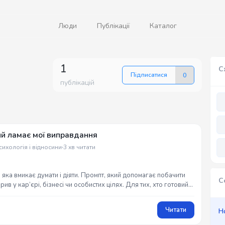
Люди
Публікації
Каталог
1
С
Підписатися
0
публікацій
ий ламає мої виправдання
сихологія і відносини
3 хв читати
 яка вмикає думати і діяти. Промпт, який допомагає побачити
С
рив у кар’єрі, бізнесі чи особистих цілях. Для тих, хто готовий
Читати
Н