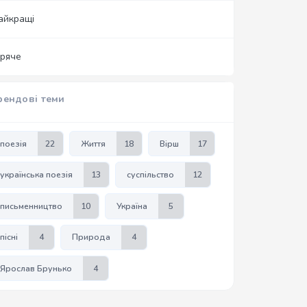
айкращі
аряче
рендові теми
поезія
22
Життя
18
Вірш
17
українська поезія
13
суспільство
12
письменництво
10
Україна
5
пісні
4
Природа
4
Ярослав Брунько
4