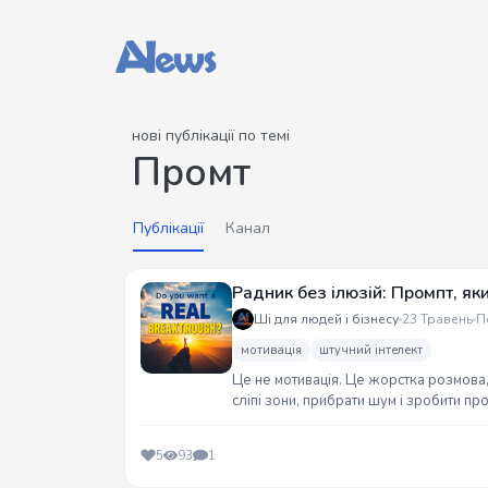
нові публікації по темі
Промт
Публікації
Канал
Радник без ілюзій: Промпт, як
Ші для людей і бізнесу
23 Травень
П
мотивація
штучний інтелект
Це не мотивація. Це жорстка розмова,
сліпі зони, прибрати шум і зробити про
чути правду.
5
93
1