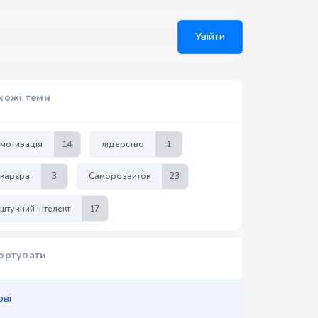
Увійти
хожі теми
мотивація
14
лідерство
1
карєра
3
Саморозвиток
23
штучний інтелект
17
ортувати
ові