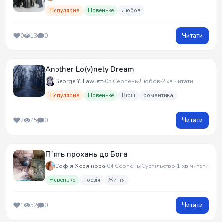
Популярна
Новеньке
Любов
Читати
0
13
0
Another Lo(v)nely Dream
George Y. Lawlett
05 Серпень
Любов
2 хв читати
Популярна
Новеньке
Вірш
романтика
Читати
2
45
0
П`ять прохань до Бога
Софія Хозяїнова
04 Серпень
Суспільство
1 хв читати
Новеньке
поезія
Життя
Читати
1
52
0