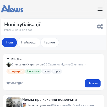
Нові публікації
Рекомендації для вас
Нові
Найкращі
Гаряче
Місяцю...
Олександр Харитонов
06 Серпень
Музика
2 хв читати
Популярна
Новеньке
пісні
Вірш
Читати
0
12
0
Можна про кохання помовчати
Неоніла Гуменюк
06 Серпень
Любов
1 хв читати