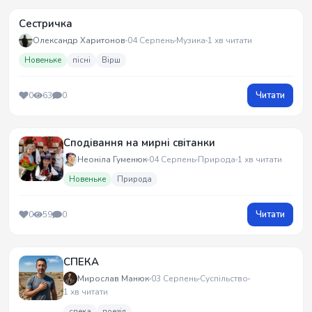
Сестричка
Олександр Харитонов
04 Серпень
Музика
1 хв читати
Новеньке
пісні
Вірш
Читати
0
63
0
Сподівання на мирні світанки
Неоніла Гуменюк
04 Серпень
Природа
1 хв читати
Новеньке
Природа
Читати
0
59
0
СПЕКА
Мирослав Манюк
03 Серпень
Суспільство
1 хв читати
спека
поезія