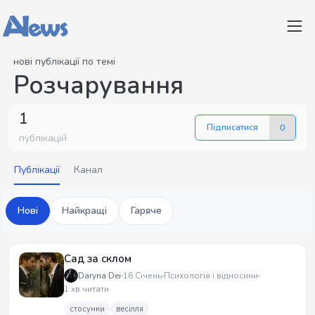
нові публікації по темі
Розчарування
1
Підписатися
0
публікацій
Публікації
Канал
Нові
Найкращі
Гаряче
Сад за склом
Daryna Dei
16 Січень
Психологія і відносини
1 хв читати
стосунки
весілля