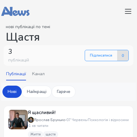
нові публікації по темі
Щастя
3
Підписатися
0
публікацій
Публікації
Канал
Нові
Найкращі
Гаряче
Я щасливий!
Ярослав Брунько
07 Червень
Психологія і відносини
1 хв читати
Життя
щастя