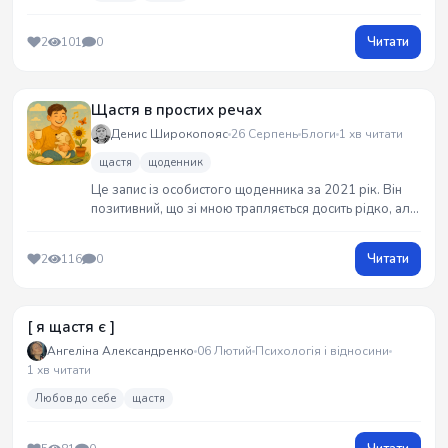
Читати
2
101
0
Щастя в простих речах
Денис Широкопояс
26 Серпень
Блоги
1 хв читати
щастя
щоденник
Це запис із особистого щоденника за 2021 рік. Він
позитивний, що зі мною трапляється досить рідко, але
саме тепер він дає мені змогу не опустити руки та
продовжувати творити.
Читати
2
116
0
[ я щастя є ]
Ангеліна Александренко
06 Лютий
Психологія і відносини
1 хв читати
Любов до себе
щастя