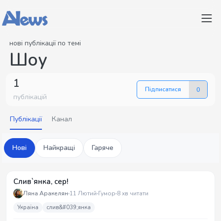
нові публікації по темі
Шоу
1
Підписатися
0
публікацій
Публікації
Канал
Нові
Найкращі
Гаряче
Слив`янка, сер!
Ляна Аракелян
11 Лютий
Гумор
8 хв читати
Україна
слив&#039;янка