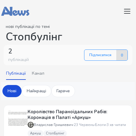
нові публікації по темі
Стопбулінг
2
Підписатися
0
публікацій
Публікації
Канал
Нові
Найкращі
Гаряче
Королівство Параноїдальних Рабів:
Коронація в Палаті «Аркуш»
Владислав Гришкевич
23 Червень
Блоги
3 хв читати
Аркуш
СтопБулінг