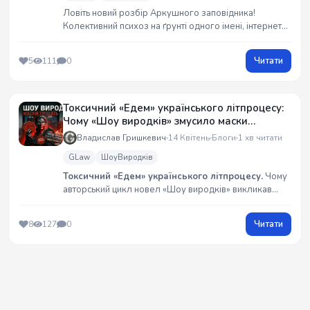
Ловіть новий розбір Аркушного заповідника!
Колективний психоз на ґрунті одного імені, інтернет-
гопники, які лізуть цілуватися від безпорадності, та
тоталітарні замашки місцевих «месій». Повний аудит
Читати
5
111
0
Палати Аркуш від бренду G_Raw_Truth з усіма
відеодоказами на YouTube! 💀🔥
Токсичний «Едем» українського літпроцесу:
Чому «Шоу виродків» змусило маски
тріщати?
Владислав Гришкевич
14 Квітень
Блоги
1 хв читати
GLaw
ШоуВиродків
Токсичний «Едем» українського літпроцесу.
Чому
авторський цикл новел «Шоу виродків» викликав
істерику в «ванільної спільноти»? Юрист та письменник
Владислав Гришкевич про препарування критикес-
Читати
8
127
0
невдах, рецензенток-маніпуляторок та подвійні
стандарти модерації. Шоу триває!