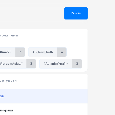
Увійти
хожі теми
#Ан225
2
#G_Raw_Truth
4
#ІсторіяАвіації
2
#АвіаціяУкраїни
2
ортувати
ові
айкращі