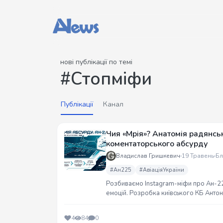
нові публікації по темі
#Стопміфи
Публікації
Канал
Чия «Мрія»? Анатомія радянськ
коментаторського абсурду
Владислав Гришкевич
19 Травень
Бл
#Ан225
#АвіаціяУкраїни
Розбиваємо Instagram-міфи про Ан-225
емоцій. Розробка київського КБ Антоно
прапором. Анатомія інженерного шед
4
84
0