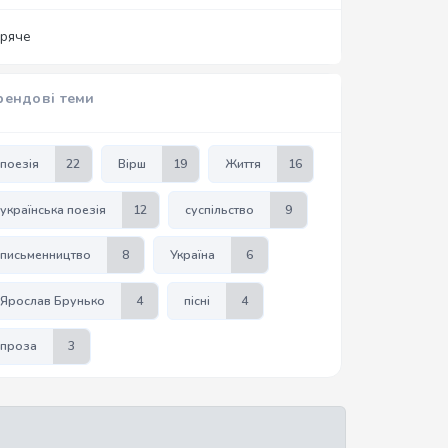
аряче
рендові теми
поезія
22
Вірш
19
Життя
16
українська поезія
12
суспільство
9
письменництво
8
Україна
6
Ярослав Брунько
4
пісні
4
проза
3