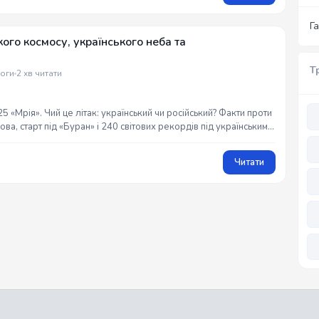
Г
ого космосу, українського неба та
Т
оги
2 хв читати
 «Мрія». Чий це літак: український чи російський? Факти проти
ва, старт під «Буран» і 240 світових рекордів під українським
евра, знищеного агресором.
Читати