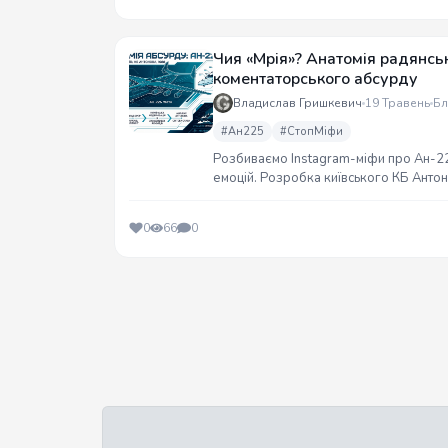
Чия «Мрія»? Анатомія радянськ
коментаторського абсурду
Владислав Гришкевич
19 Травень
Бл
#Ан225
#СтопМіфи
Розбиваємо Instagram-міфи про Ан-225
емоцій. Розробка київського КБ Антоно
прапором. Анатомія інженерного шед
0
66
0