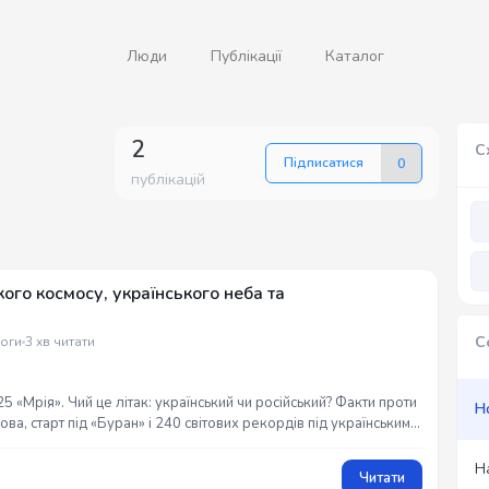
Люди
Публікації
Каталог
2
С
Підписатися
0
публікацій
ого космосу, українського неба та
С
оги
3 хв читати
 «Мрія». Чий це літак: український чи російський? Факти проти
Н
ва, старт під «Буран» і 240 світових рекордів під українським
евра, знищеного агресором. #Мрія #Антонов
Н
Читати