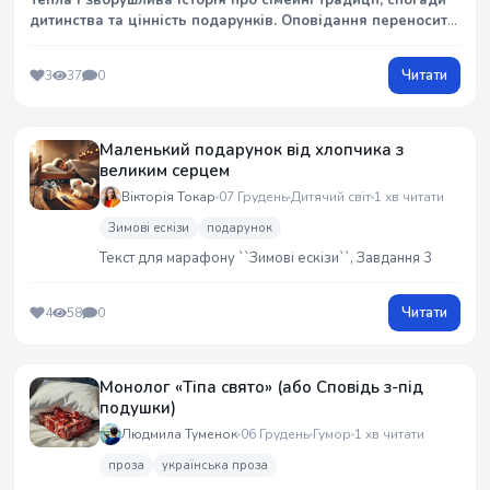
Тепла і зворушлива історія про сімейні традиції, спогади
дитинства та цінність подарунків. Оповідання переносить
нас у святкову атмосферу Нового року, де головна
героїня, Аня, згадує свої дитячі спогади, пов`язані з
Читати
3
37
0
особливою лялькою, подарованою їй дядьком.
Маленький подарунок від хлопчика з
великим серцем
Вікторія Токар
07 Грудень
Дитячий світ
1 хв читати
Зимові ескізи
подарунок
Текст для марафону ``Зимові ескізи``, Завдання 3
Читати
4
58
0
Монолог «Тіпа свято» (або Сповідь з-під
подушки)
Людмила Туменок
06 Грудень
Гумор
1 хв читати
проза
українська проза