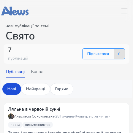
нові публікації по темі
Свято
7
Підписатися
0
публікацій
Публікації
Канал
Нові
Найкращі
Гаряче
Лялька в червоній сукні
Анастасія Соколянська
28 Грудень
Культура
5 хв читати
проза
письменництво