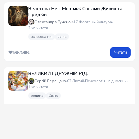
Велесова Ніч: Міст між Світами Живих та
Предків
Олександра Туменок
17 Жовтень
Культура
2 хв читати
велесова ніч
осінь
Читати
6
75
1
ВЕЛИКИЙ І ДРУЖНІЙ РІД.
Сергій Верещако
02 Лютий
Психологія і відносини
1 хв читати
родина
Свято
Читати
0
49
1