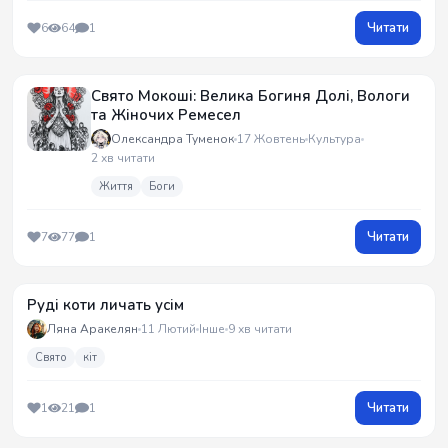
Читати
6
64
1
Свято Мокоші: Велика Богиня Долі, Вологи
та Жіночих Ремесел
Олександра Туменок
17 Жовтень
Культура
2 хв читати
Життя
Боги
Читати
7
77
1
Руді коти личать усім
Ляна Аракелян
11 Лютий
Інше
9 хв читати
Свято
кіт
Читати
1
21
1