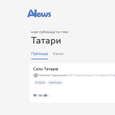
нові публікації по темі
Татари
Публікації
Канал
Село Татарів
Наталія Сидоренко
30 Січень
Історія та освіта
10 х
Історія
культура
1
5
1