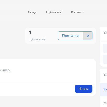
Люди
Публікації
Каталог
1
С
Підписатися
0
публікацій
в читати
С
Читати
Н
Н