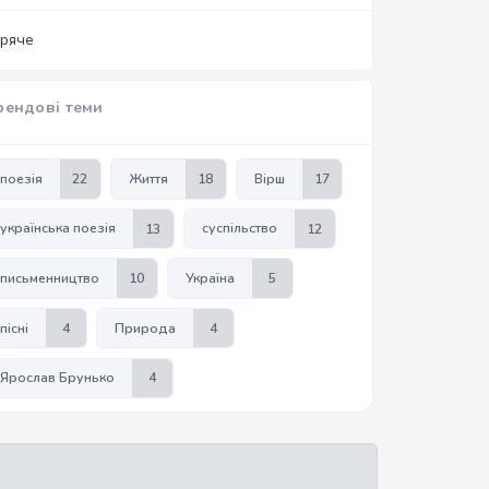
аряче
рендові теми
поезія
22
Життя
18
Вірш
17
українська поезія
13
суспільство
12
письменництво
10
Україна
5
пісні
4
Природа
4
Ярослав Брунько
4