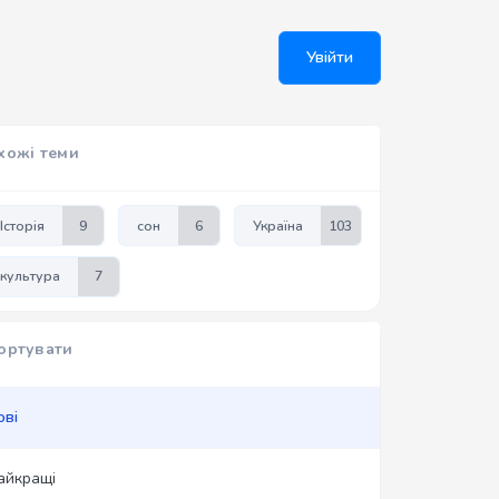
Увійти
хожі теми
Історія
9
сон
6
Україна
103
культура
7
ортувати
ові
айкращі