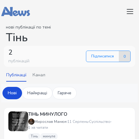
нові публікації по темі
Тінь
2
Підписатися
0
публікацій
Публікації
Канал
Нові
Найкращі
Гаряче
ТІНЬ МИНУЛОГО
Мирослав Манюк
11 Серпень
Суспільство
1 хв читати
Тінь
минуле