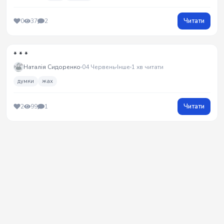
Читати
0
37
2
* * *
Наталія Сидоренко
04 Червень
Інше
1 хв читати
думки
жах
Читати
2
99
1