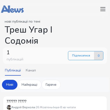
нові публікації по темі
Треш Угар І
Содомія
1
Підписатися
0
публікацій
Публікації
Канал
Нові
Найкращі
Гаряче
?????? ?????
Андрій Верхола
26 Жовтень
Інше
8 хв читати