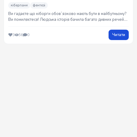
кіберпанк
фентезі
Ви гадаєте що кіборги обов`язково мають бути в майбутньому?
Ви помиляєтеся! Людська історія бачила багато дивних речей.
Особливо альтернативна історія...Данний твір є сумішшю
кіберпанку, фентезі, філософії, міфології, трешняку... Одним
Читати
3
56
0
словом: гібридизація вужа та їжака. Що сі з