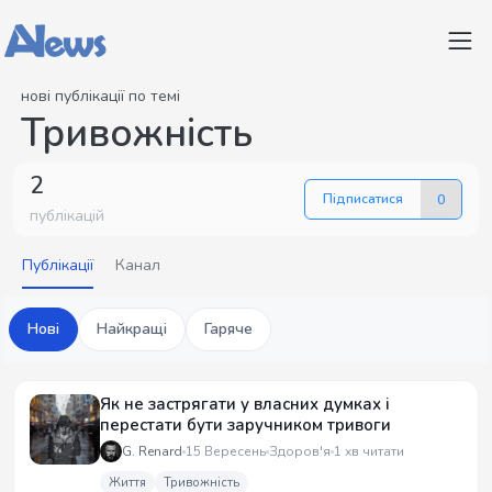
нові публікації по темі
Тривожність
2
Підписатися
0
публікацій
Публікації
Канал
Нові
Найкращі
Гаряче
Як не застрягати у власних думках і
перестати бути заручником тривоги
G. Renard
15 Вересень
Здоров'я
1 хв читати
Життя
Тривожність