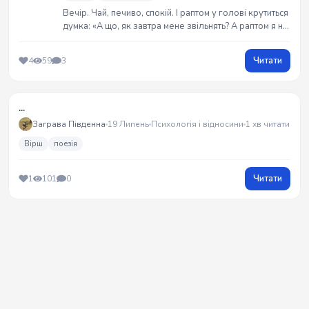
Вечір. Чай, печиво, спокій. І раптом у голові крутиться
думка: «А що, як завтра мене звільнять? А раптом я не
заплатив комуналку?» І все: чай уже без смаку, вечір
без радості. Це не життя — це підписка на
Читати
4
59
3
безкоштовний серіал під назвою «Тривога: сезон
127», який чомусь показують
...
Заграва Південна
19 Липень
Психологія і відносини
1 хв читати
Вірш
поезія
Читати
1
101
0