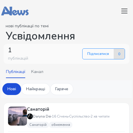
нові публікації по темі
Усвідомлення
1
Підписатися
0
публікацій
Публікації
Канал
Нові
Найкращі
Гаряче
Санаторій
Daryna Dei
16 Січень
Суспільство
2 хв читати
Санаторій
обмеження