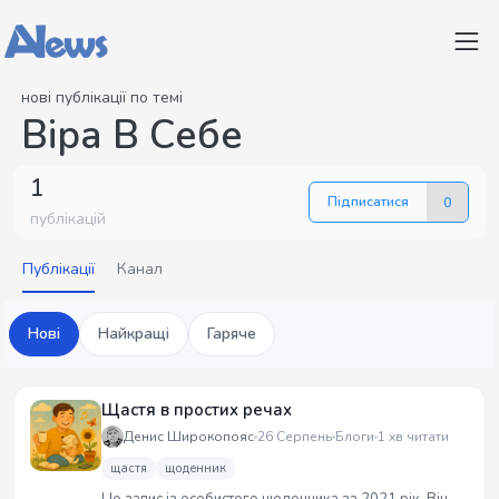
нові публікації по темі
Віра В Себе
1
Підписатися
0
публікацій
Публікації
Канал
Нові
Найкращі
Гаряче
Щастя в простих речах
Денис Широкопояс
26 Серпень
Блоги
1 хв читати
щастя
щоденник