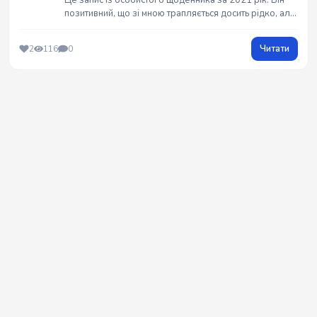
Це запис із особистого щоденника за 2021 рік. Він
позитивний, що зі мною трапляється досить рідко, але
саме тепер він дає мені змогу не опустити руки та
продовжувати творити.
Читати
2
116
0