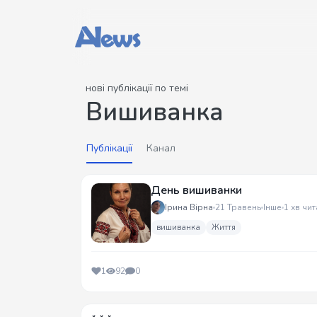
нові публікації по темі
Вишиванка
Публікації
Канал
День вишиванки
Ірина Вірна
21 Травень
Інше
1 хв чит
вишиванка
Життя
1
92
0