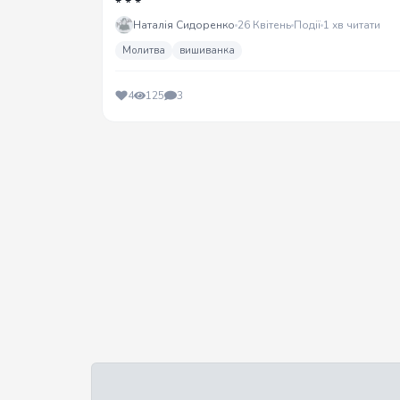
* * *
Наталія Сидоренко
26 Квітень
Події
1 хв читати
Молитва
вишиванка
4
125
3