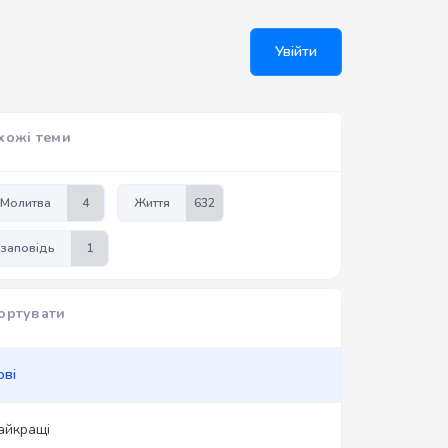
Увійти
хожі теми
Молитва
4
Життя
632
заповідь
1
ортувати
ові
айкращі