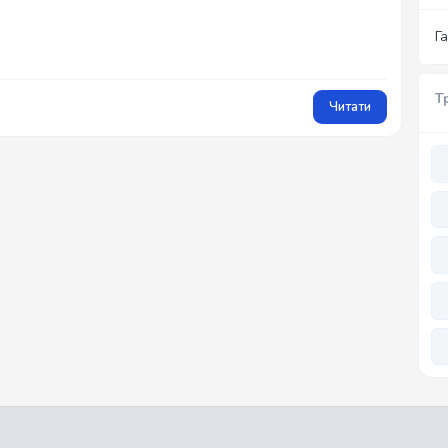
Г
Т
Читати