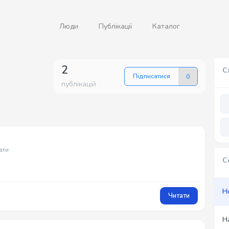
Люди
Публікації
Каталог
2
С
Підписатися
0
публікацій
ати
С
Н
Читати
Н