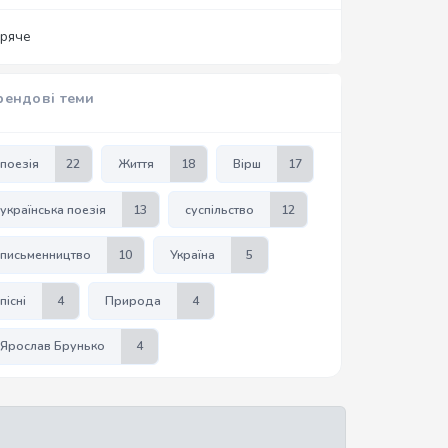
аряче
рендові теми
поезія
22
Життя
18
Вірш
17
українська поезія
13
суспільство
12
письменництво
10
Україна
5
пісні
4
Природа
4
Ярослав Брунько
4