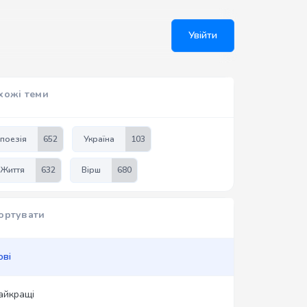
Увійти
хожі теми
поезія
652
Україна
103
Життя
632
Вірш
680
ортувати
ові
айкращі