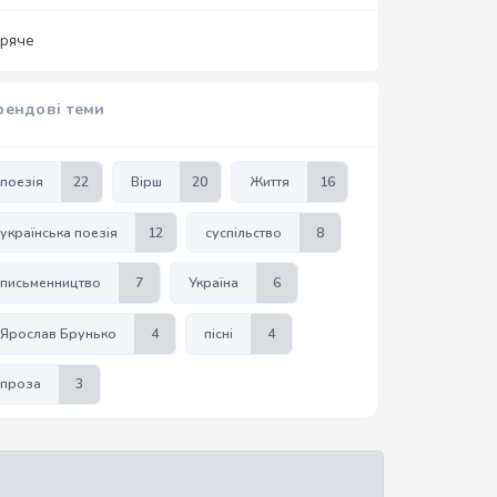
аряче
рендові теми
поезія
22
Вірш
20
Життя
16
українська поезія
12
суспільство
8
письменництво
7
Україна
6
Ярослав Брунько
4
пісні
4
проза
3