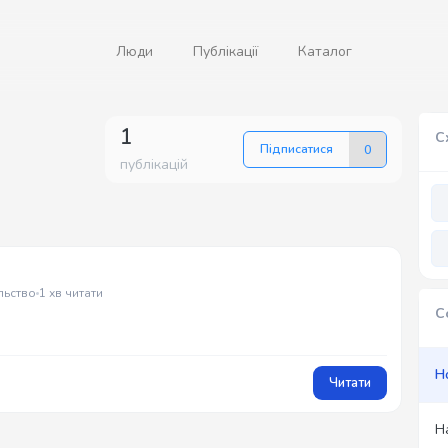
Люди
Публікації
Каталог
1
С
Підписатися
0
публікацій
льство
1 хв читати
С
Н
Читати
Н