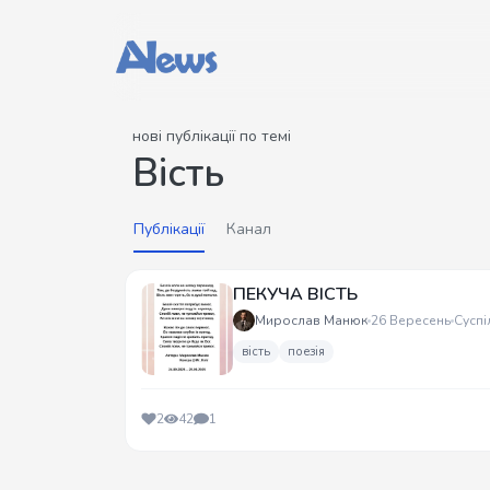
нові публікації по темі
Вість
Публікації
Канал
ПЕКУЧА ВІСТЬ
Мирослав Манюк
26 Вересень
Суспі
вість
поезія
2
42
1