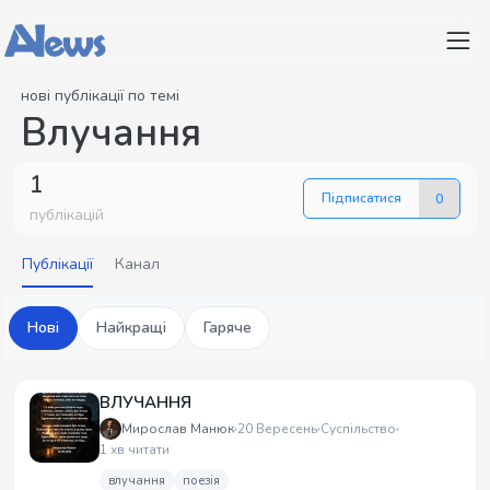
нові публікації по темі
Влучання
1
Підписатися
0
публікацій
Публікації
Канал
Нові
Найкращі
Гаряче
ВЛУЧАННЯ
Мирослав Манюк
20 Вересень
Суспільство
1 хв читати
влучання
поезія