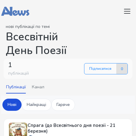
нові публікації по темі
Всесвітній
День Поезії
1
Підписатися
0
публікацій
Публікації
Канал
Нові
Найкращі
Гаряче
Спрага (до Всесвітнього дня поезії - 21
березня)