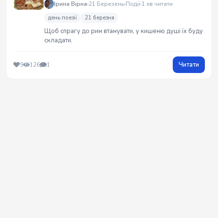
Ірина Вірна
21 Березень
Події
1 хв читати
день поезії
21 березня
Щоб спрагу до рим втамувати, у кишеню душі їх буду
складати.
Читати
9
126
1