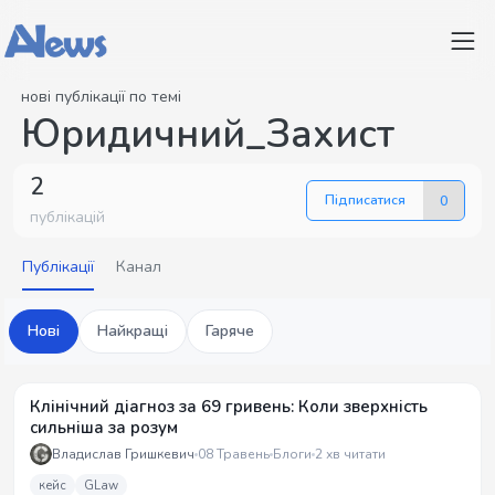
нові публікації по темі
Юридичний_Захист
2
Підписатися
0
публікацій
Публікації
Канал
Нові
Найкращі
Гаряче
Клінічний діагноз за 69 гривень: Коли зверхність
сильніша за розум
Владислав Гришкевич
08 Травень
Блоги
2 хв читати
кейс
GLaw