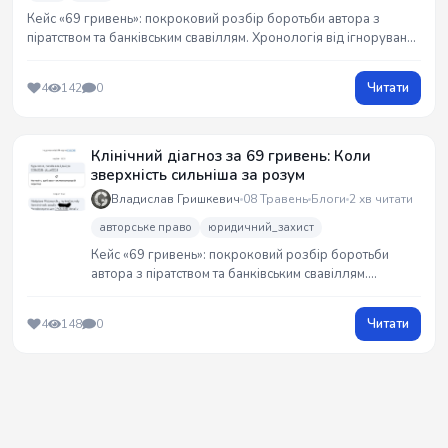
Кейс «69 гривень»: покроковий розбір боротьби автора з
піратством та банківським свавіллям. Хронологія від ігнорування
скарг до втручання НБУ. Як юридичний прецедент викриває
системну зарозумілість та знецінення прав клієнта. Досвід, що
Читати
4
142
0
вчить перемагати гігантів.
Клінічний діагноз за 69 гривень: Коли
зверхність сильніша за розум
Владислав Гришкевич
08 Травень
Блоги
2 хв читати
авторське право
юридичний_захист
Кейс «69 гривень»: покроковий розбір боротьби
автора з піратством та банківським свавіллям.
Хронологія від ігнорування скарг до втручання НБУ.
Як юридичний прецедент викриває системну
Читати
4
148
0
зарозумілість та знецінення прав клієнта. Досвід, що
вчить перемагати гігантів.