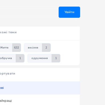
Увійти
хожі теми
Життя
632
весілля
2
обручка
1
одруження
1
ортувати
ові
айкращі