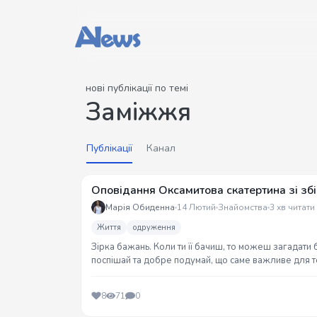
нові публікації по темі
Заміжжя
Публікації
Канал
Оповідання Оксамитова скатертина зі зб
Марія Обиденна
14 Лютий
Знайомства
3 хв читати
Життя
одруження
Зірка бажань. Коли ти її бачиш, то можеш загадати 
поспішай та добре подумай, що саме важливе для т
різних років.
8
71
0