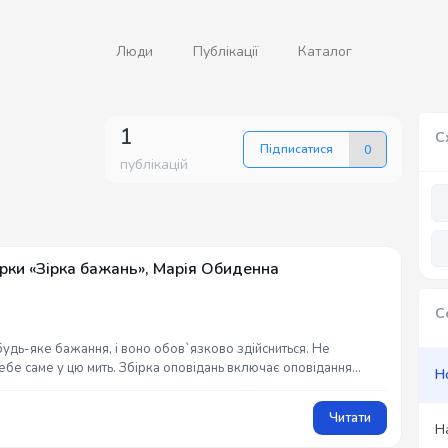
Люди
Публікації
Каталог
1
С
Підписатися
0
публікацій
ірки «Зірка бажань», Марія Обиденна
С
будь-яке бажання, і воно обов`язково здійсниться. Не
ебе саме у цю мить. Збірка оповідань включає оповідання
Н
Читати
Н