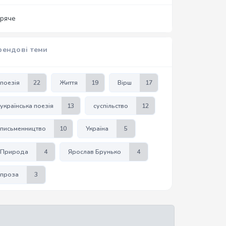
аряче
рендові теми
поезія
22
Життя
19
Вірш
17
українська поезія
13
суспільство
12
письменництво
10
Україна
5
Природа
4
Ярослав Брунько
4
проза
3