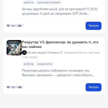
робота
штучний інтелект
Хочеш заробляти на ШІ, але не програміст? У 2025
це реально. 5 ідей, як створювати GPT-ботів,
автоматизувати бізнес, запускати Telegram-асистентів
і навіть 3D-аватарів — без коду. Ціни, платформи,
Читати
4
50
0
приклади — усе в пості.
Рекрутер VS фрилансер: як думають ті, хто
вас наймає
Ші для людей і бізнесу
25 Травень
Робота і кар'єра
1 хв читати
робота
психологія
Рекрутери цінують стабільність і командну гру.
Фриланс-замовники — швидкість і самостійність.
Хочеш працювати і там, і там? Потрібно не нове
резюме, а новий підхід. Як мислять ті, хто тебе наймає
Читати
7
55
2
— коротко і по суті.