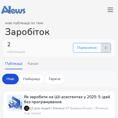
нові публікації по темі
Заробіток
2
Підписатися
0
публікацій
Публікації
Канал
Нові
Найкращі
Гаряче
Як заробити на ШІ-асистентах у 2025: 5 ідей
без програмування
Ші для людей і бізнесу
29 Травень
Бізнес / Фінанси
3 хв читати