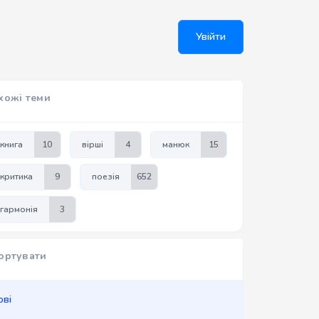
Увійти
хожі теми
книга
10
вірші
4
манюк
15
критика
9
поезія
652
гармонія
3
ортувати
ові