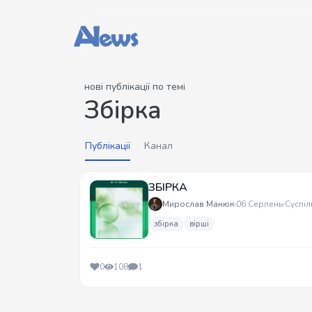
нові публікації по темі
Збірка
Публікації
Канал
ЗБІРКА
Мирослав Манюк
06 Серпень
Суспіл
збірка
вірші
0
108
1