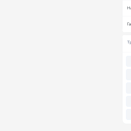
Н
Г
Т