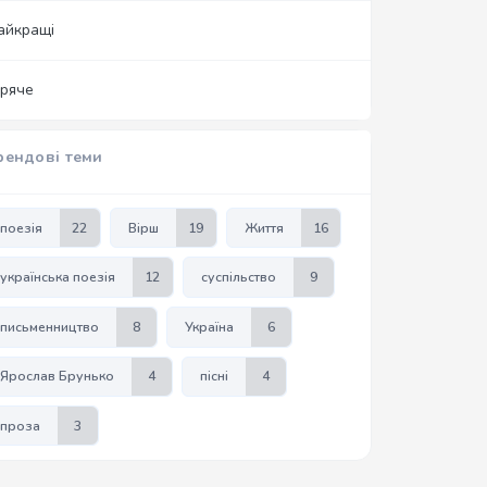
айкращі
аряче
рендові теми
поезія
22
Вірш
19
Життя
16
українська поезія
12
суспільство
9
письменництво
8
Україна
6
Ярослав Брунько
4
пісні
4
проза
3