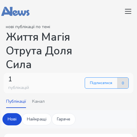
нові публікації по темі
Життя Магія
Отрута Доля
Сила
1
Підписатися
0
публікацій
Публікації
Канал
Нові
Найкращі
Гаряче