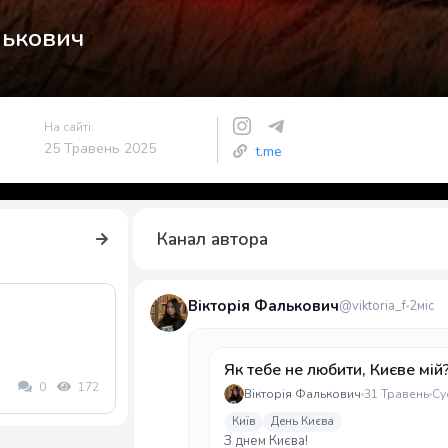
лькович
На сайті:
25 Травень 2025
t.me
Канал автора
Вікторія Фалькович
@viktoria_f
2міс
Як тебе не любити, Києве мій
0
172
Вікторія Фалькович
31 Травень
Су
Київ
День Києва
З днем Києва!