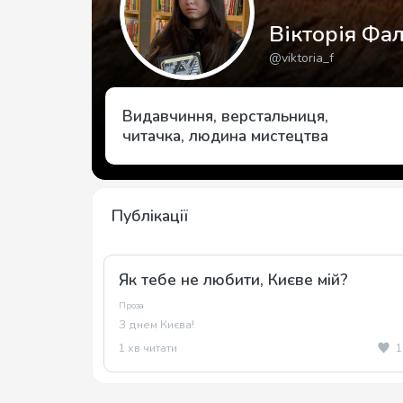
Вікторія Фа
@viktoria_f
Видавчиння, верстальниця,
читачка, людина мистецтва
Публікації
Як тебе не любити, Києве мій?
Проза
З днем Києва!
1 хв читати
1