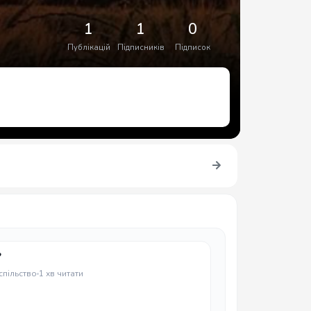
1
1
0
Публікацій
Підписників
Підписок
?
спільство
1 хв читати