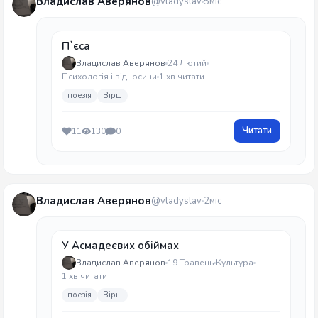
Владислав Аверянов
@vladyslav
5міс
П`єса
Владислав Аверянов
24 Лютий
Психологія і відносини
1 хв читати
поезія
Вірш
Читати
11
130
0
Владислав Аверянов
@vladyslav
2міс
У Асмадеєвих обіймах
Владислав Аверянов
19 Травень
Культура
1 хв читати
поезія
Вірш