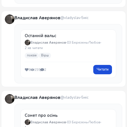
Владислав Аверянов
@vladyslav
5міс
Останній вальс
Владислав Аверянов
03 Березень
Любов
2 хв читати
поезія
Вірш
Читати
8
159
2
Владислав Аверянов
@vladyslav
5міс
Сонет про осінь
Владислав Аверянов
03 Березень
Любов