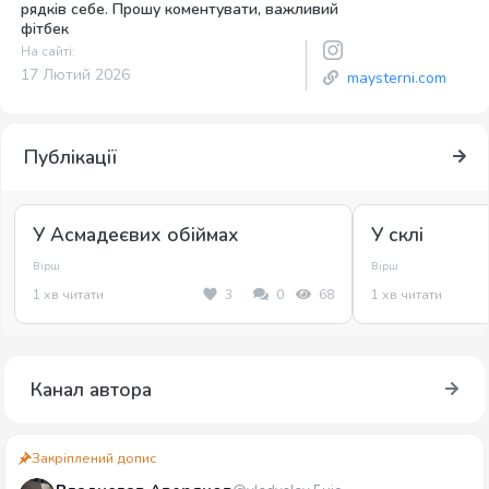
рядків себе. Прошу коментувати, важливий
фітбек
На сайті:
17 Лютий 2026
maysterni.com
Публікації
У Асмадеєвих обіймах
У склі
Вірш
Вірш
1 хв читати
3
0
68
1 хв читати
Канал автора
Закріплений допис