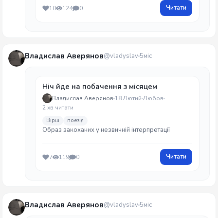
Читати
10
124
0
Владислав Аверянов
@vladyslav
5міс
Ніч йде на побачення з місяцем
Владислав Аверянов
18 Лютий
Любов
2 хв читати
Вірш
поезія
Образ закоханих у незвичній інтерпретації
Читати
7
119
0
Владислав Аверянов
@vladyslav
5міс