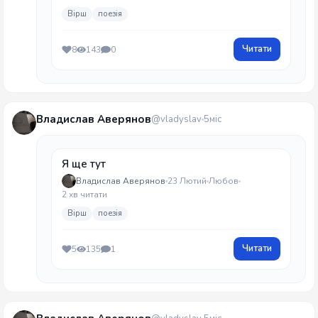
Вірш
поезія
Читати
8
143
0
Владислав Аверянов
@vladyslav
5міс
Я ще тут
Владислав Аверянов
23 Лютий
Любов
2 хв читати
Вірш
поезія
Читати
5
135
1