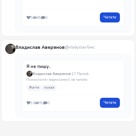
Читати
5
85
0
Владислав Аверянов
@vladyslav
5міс
Я не пишу..
Владислав Аверянов
17 Лютий
Психологія і відносини
1 хв читати
Життя
поезія
Читати
10
91
0