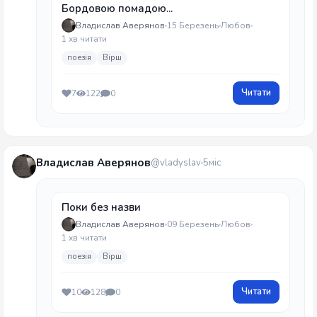
Бордовою помадою...
Владислав Аверянов
15 Березень
Любов
1 хв читати
поезія
Вірш
Читати
7
122
0
Владислав Аверянов
@vladyslav
5міс
Поки без назви
Владислав Аверянов
09 Березень
Любов
1 хв читати
поезія
Вірш
Читати
10
128
0