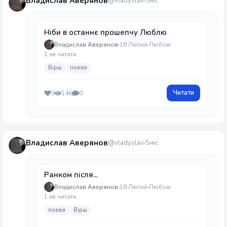
Владислав Аверянов
@vladyslav
5міс
Ніби в останнє прошепчу Люблю
Владислав Аверянов
18 Лютий
Любов
1 хв читати
Вірш
поезія
Читати
9
146
0
Владислав Аверянов
@vladyslav
5міс
Ранком після...
Владислав Аверянов
18 Лютий
Любов
1 хв читати
поезія
Вірш