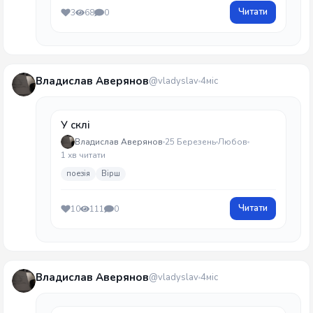
Читати
3
68
0
Владислав Аверянов
@vladyslav
4міс
У склі
Владислав Аверянов
25 Березень
Любов
1 хв читати
поезія
Вірш
Читати
10
111
0
Владислав Аверянов
@vladyslav
4міс