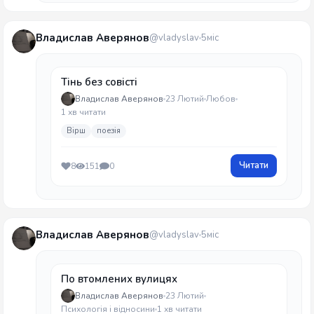
Владислав Аверянов
@vladyslav
5міс
Тінь без совісті
Владислав Аверянов
23 Лютий
Любов
1 хв читати
Вірш
поезія
Читати
8
151
0
Владислав Аверянов
@vladyslav
5міс
По втомлених вулицях
Владислав Аверянов
23 Лютий
Психологія і відносини
1 хв читати