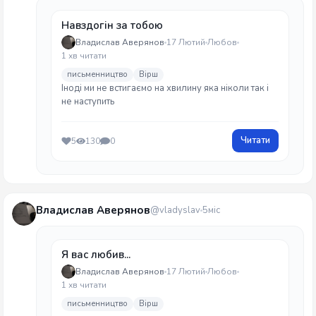
Навздогін за тобою
Владислав Аверянов
17 Лютий
Любов
1 хв читати
письменництво
Вірш
Іноді ми не встигаємо на хвилину яка ніколи так і
не наступить
Читати
5
130
0
Владислав Аверянов
@vladyslav
5міс
Я вас любив...
Владислав Аверянов
17 Лютий
Любов
1 хв читати
письменництво
Вірш