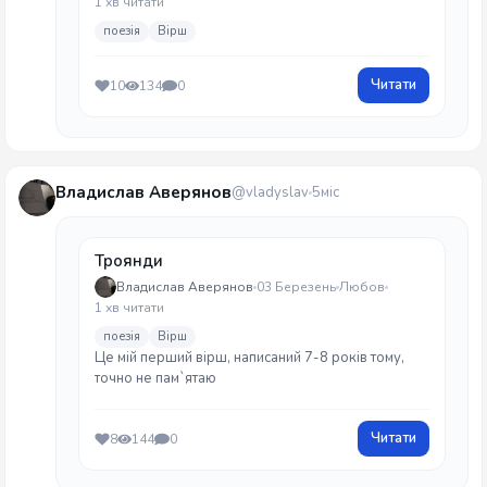
1 хв читати
поезія
Вірш
Читати
10
134
0
Владислав Аверянов
@vladyslav
5міс
Троянди
Владислав Аверянов
03 Березень
Любов
1 хв читати
поезія
Вірш
Це мій перший вірш, написаний 7-8 років тому,
точно не пам`ятаю
Читати
8
144
0