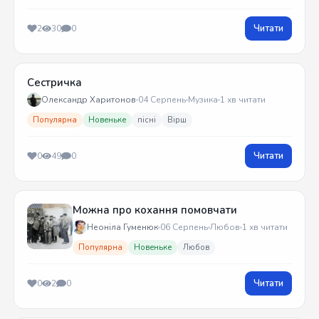
Читати
2
30
0
Сестричка
Олександр Харитонов
04 Серпень
Музика
1 хв читати
Популярна
Новеньке
пісні
Вірш
Читати
0
49
0
Можна про кохання помовчати
Неоніла Гуменюк
06 Серпень
Любов
1 хв читати
Популярна
Новеньке
Любов
Читати
0
2
0