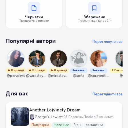
Чернетки
Збережене
Продовжіть писати
Поверніться до робіт
Популярні автори
Переглянути все
🔥 В тренді
🔥 В тренді
🔥 В тренді
Новенькі
Новенькі
⭐ Рекомен
@pervokvit
@yaroslavbrunko
@miroslavmaniyk
@sofia
@spravedliwa
@ant
Для вас
Переглянути все
Another Lo(v)nely Dream
George Y. Lawlett
05 Серпень
Любов
2 хв читати
Популярна
Новеньке
Вірш
романтика