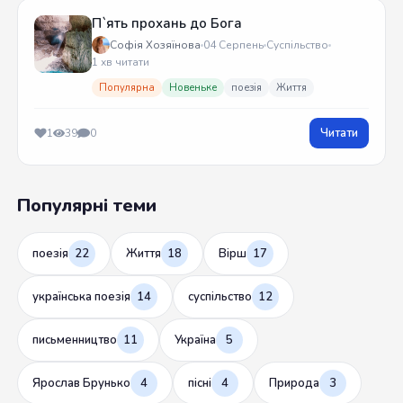
П`ять прохань до Бога
Софія Хозяїнова
04 Серпень
Суспільство
1 хв читати
Популярна
Новеньке
поезія
Життя
Читати
1
39
0
Популярні теми
поезія
22
Життя
18
Вірш
17
українська поезія
14
суспільство
12
письменництво
11
Україна
5
Ярослав Брунько
4
пісні
4
Природа
3