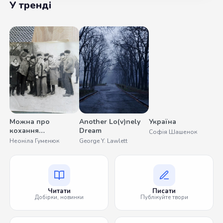
У тренді
Можна про
Another Lo(v)nely
Україна
С
кохання
Dream
Софія Шашенок
О
помовчати
Неоніла Гуменюк
George Y. Lawlett
Читати
Писати
Добірки, новинки
Публікуйте твори