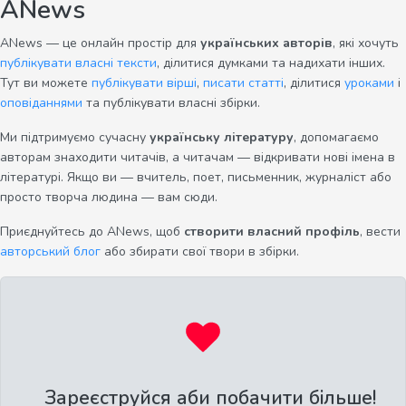
ANews
ANews — це онлайн простір для
українських авторів
, які хочуть
публікувати власні тексти
, ділитися думками та надихати інших.
Тут ви можете
публікувати вірші
,
писати статті
, ділитися
уроками
і
оповіданнями
та публікувати власні збірки.
Ми підтримуємо сучасну
українську літературу
, допомагаємо
авторам знаходити читачів, а читачам — відкривати нові імена в
літературі. Якщо ви — вчитель, поет, письменник, журналіст або
просто творча людина — вам сюди.
Приєднуйтесь до ANews, щоб
створити власний профіль
, вести
авторський блог
або збирати свої твори в збірки.
Зареєструйся аби побачити більше!