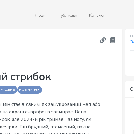
Люди
Публікації
Каталог
Це
З
ий стрибок
С
ГРУДЕНЬ
НОВИЙ РІК
. Він стає в`язким, як зацукрований мед або
 на екрані смартфона завмирає. Вона
ок, але 2024-й рік тримає її за ногу, як
 вечірки. Він брудний, втомлений, пахне