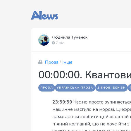
Людмила Туменок
7 міс
Проза
/
Інше
00:00:00. Квантов
ПРОЗА
УКРАЇНСЬКА ПРОЗА
ЗИМОВІ ЕСКІЗИ
23:59:59
Час не просто зупиняється
машинне мастило на морозі. Цифра
намагається зробити цей останній кр
п`яний колишній, що не хоче йти з