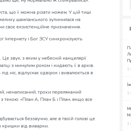
идьмо ще, ну нормально ж спілкувались».
уста, що її можна різати ножем. У цій тиші
в келиху шампанського зупинилася на
чи своє екзистенційне призначення.
ог Інтернету і Бог ЗСУ синхронізують
П
Л
. Це звук, з яким у небесній канцелярії
П
пці з минулим роком і кидають її в архів.
1 
під ніс, відпускає одвірок і вивалюється в
Ї
тий, ненаписаний, трохи переляканий
1 
 з текою: «План А, План Б і План, якщо все
М
М
бувається беззвучно, але в твоїй голові це
1 
з кришки від виварки.