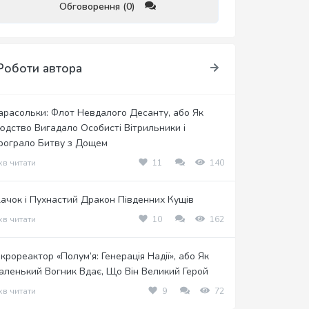
Обговорення (0)
Роботи автора
арасольки: Флот Невдалого Десанту, або Як
юдство Вигадало Особисті Вітрильники і
рограло Битву з Дощем
хв читати
11
140
жачок і Пухнастий Дракон Південних Кущів
хв читати
10
162
ікрореактор «Полум’я: Генерація Надії», або Як
аленький Вогник Вдає, Що Він Великий Герой
хв читати
9
72