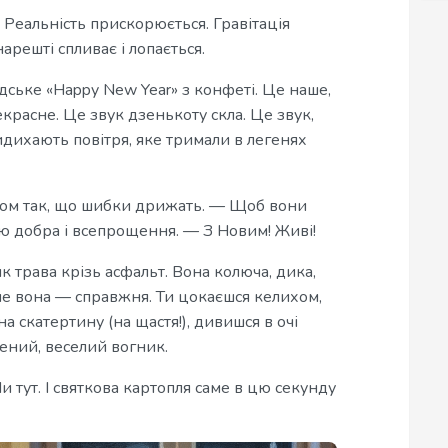
 Реальність прискорюється. Гравітація
арешті спливає і лопається.
удське «Happy New Year» з конфеті. Це наше,
екрасне. Це звук дзенькоту скла. Це звук,
дихають повітря, яке тримали в легенях
лом так, що шибки дрижать. — Щоб вони
єю добра і всепрощення. — З Новим! Живі!
як трава крізь асфальт. Вона колюча, дика,
ле вона — справжня. Ти цокаєшся келихом,
 скатертину (на щастя!), дивишся в очі
жений, веселий вогник.
 тут. І святкова картопля саме в цю секунду