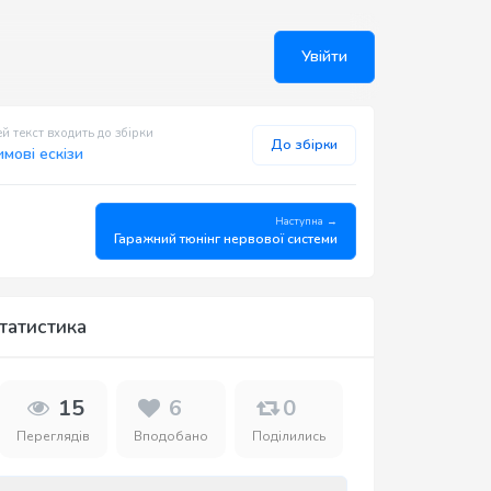
Увійти
й текст входить до збірки
До збірки
имові ескізи
Наступна →
Гаражний тюнінг нервової системи
татистика
15
6
0
Переглядів
Вподобано
Поділились