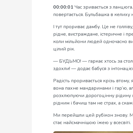
00:00:01
Час зривається з ланцюга.
повертається. Бульбашка в келиху н
І тут прориває дамбу. Це не голлів
рідне, вистраждане, істеричне і пр
коли мільйони людей одночасно ви
цілий рік.
— БУДЬМО! — гаркає хтось за сто
здохли! — додає бабуся з інтонаці
Радість проривається крізь втому, 
вона пахне мандаринами і гар’ю, а
розхлюпуючи дорогоцінну рідину на
рідним і бачиш там не страх, а ска
Ми перейшли цей рубікон знову. Ми
стає найсмачнішою їжею у всесвіті.