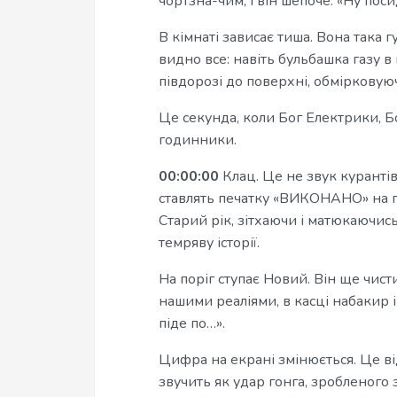
чортзна-чим, і він шепоче: «Ну пос
В кімнаті зависає тиша. Вона така г
видно все: навіть бульбашка газу 
півдорозі до поверхні, обмірковую
Це секунда, коли Бог Електрики, Б
годинники.
00:00:00
Клац. Це не звук курантів
ставлять печатку «ВИКОНАНО» на па
Старий рік, зітхаючи і матюкаючись 
темряву історії.
На поріг ступає Новий. Він ще чис
нашими реаліями, в касці набакир і
піде по…».
Цифра на екрані змінюється. Це від
звучить як удар гонга, зробленого 