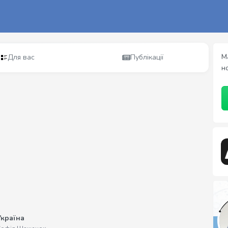
М
Для вас
Публікації
н
Україна