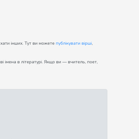
ихати інших. Тут ви можете
публікувати вірші
,
і імена в літературі. Якщо ви — вчитель, поет,