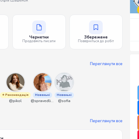
Софія Шашенок
Чернетки
Збережене
Продовжіть писати
Поверніться до робіт
Переглянути все
⭐ Рекомендація
Новенькі
Новенькі
@pikol
@spravedliwa
@sofia
Переглянути все
ти