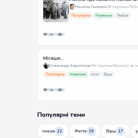
Неоніла Гуменюк
06 Серпень
Люб
Популярна
Новеньке
Любов
0
33
0
Місяцю...
Олександр Харитонов
06 Серпень
Музика
2 хв ч
Популярна
Новеньке
пісні
Вірш
0
35
0
Популярні теми
поезія
22
Життя
19
Вірш
17
у