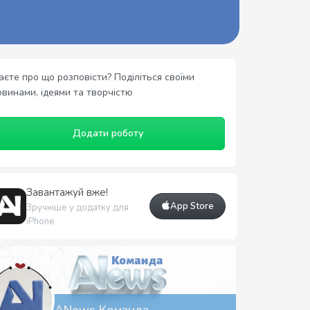
аєте про що розповісти? Поділіться своїми
овинами, ідеями та творчістю
Додати роботу
Завантажуй вже!
App Store
Зручніше у додатку для
iPhone
ANews Команда