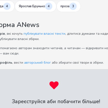
да
4
Ярослав Брунько
4
проза
3
форма ANews
рів
, які хочуть
публікувати власні тексти
, ділитися думками та над
ублікувати власні збірки.
опомагаємо авторам знаходити читачів, а читачам — відкривати нов
— вам сюди.
профіль
, вести
авторський блог
або збирати свої твори в збірки.
Зареєструйся аби побачити більше!