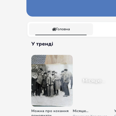
Головна
У тренді
Місяцю...
Можна про кохання
Місяцю...
помовчати