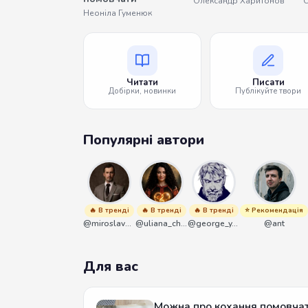
Олександр Харитонов
Неоніла Гуменюк
Читати
Писати
Добірки, новинки
Публікуйте твори
Популярні автори
🔥 В тренді
🔥 В тренді
🔥 В тренді
⭐ Рекомендація
@miroslavmaniyk
@uliana_chernenko
@george_y_lawlett
@ant
Для вас
Можна про кохання помовча