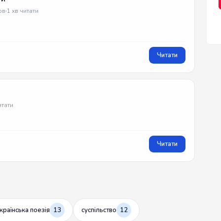
ов
1 хв читати
Читати
итати
Читати
країнська поезія
13
суспільство
12