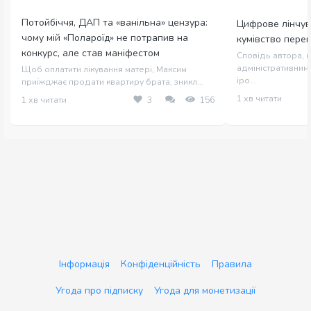
Потойбіччя, ДАП та «ванільна» цензура:
Цифрове лінчув
чому мій «Полароїд» не потрапив на
кумівство пере
конкурс, але став маніфестом
Сповідь автора, щ
адміністративним 
Щоб оплатити лікування матері, Максим
іро...
приїжджає продати квартиру брата, зникл...
1 хв читати
1 хв читати
3
156
Інформація
Конфіденційність
Правила
Угода про підписку
Угода для монетизації