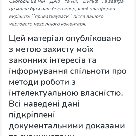
Сьогодні це мій ``Джо`` та мій ``Вульф``, а завтра
це може бути ваш бестселер, який платформа
вирішить ``приватизувати`` після вашого
чергового незручного коментаря.
Цей матеріал опубліковано
з метою захисту моїх
законних інтересів та
інформування спільноти про
методи роботи з
інтелектуальною власністю.
Всі наведені дані
підкріплені
документальними доказами