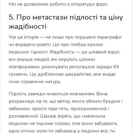
Ми не дозволимо робити з літератури фарс.
5. Про метастази підлості та ціну
жадібності
Уся ця історія — не лише про порушені параграфи
чи вкрадені роялті. Це про глибшу ерозію
людської гідності. Жадібність — це цікавий вірус:
він змушує людей, які керують цілими
платформами, ризикувати репутацією заради 69
гривень. Це дріб’язкове шахрайство, яке видає
їхню справжню натуру.
Підлість завжди живиться мовчанням. Вона
розраховує на те, що автор, якого облили брудом і
забанили, просто піде геть, присоромлений і
розчавлений. Шахраї вірять, що «маленька
людина» не підніме голови. Але вони забувають
одну істину: коли ти забираєш у людини все, ти