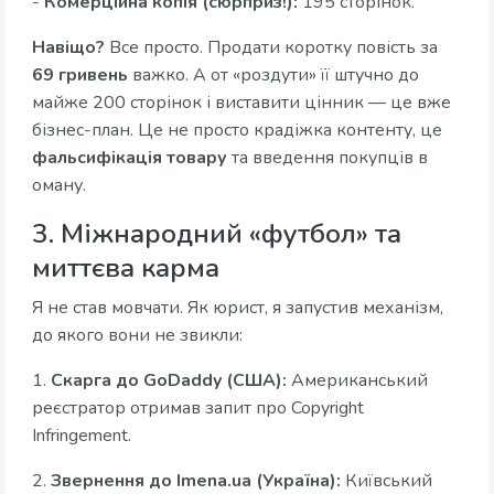
-
Комерційна копія (сюрприз!):
195 сторінок.
Навіщо?
Все просто. Продати коротку повість за
69 гривень
важко. А от «роздути» її штучно до
майже 200 сторінок і виставити цінник — це вже
бізнес-план. Це не просто крадіжка контенту, це
фальсифікація товару
та введення покупців в
оману.
3. Міжнародний «футбол» та
миттєва карма
Я не став мовчати. Як юрист, я запустив механізм,
до якого вони не звикли:
1.
Скарга до GoDaddy (США):
Американський
реєстратор отримав запит про Copyright
Infringement.
2.
Звернення до Imena.ua (Україна):
Київський