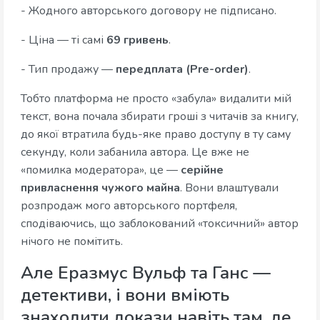
- Жодного авторського договору не підписано.
- Ціна — ті самі
69 гривень
.
- Тип продажу —
передплата (Pre-order)
.
Тобто платформа не просто «забула» видалити мій
текст, вона почала збирати гроші з читачів за книгу,
до якої втратила будь-яке право доступу в ту саму
секунду, коли забанила автора. Це вже не
«помилка модератора», це —
серійне
привласнення чужого майна
. Вони влаштували
розпродаж мого авторського портфеля,
сподіваючись, що заблокований «токсичний» автор
нічого не помітить.
Але Еразмус Вульф та Ганс —
детективи, і вони вміють
знаходити докази навіть там, де