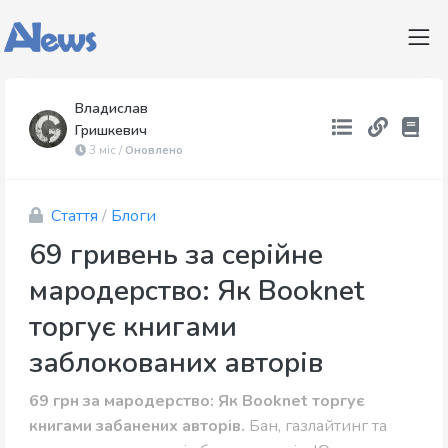
Владислав
Гришкевич
3 міс /
Оновлено
Стаття
/
Блоги
69 гривень за серійне
мародерство: Як Booknet
торгує книгами
заблокованих авторів
69 грн за мародерство: Як Booknet торгує
книгами забанених авторів.
Бан, газлайтинг та