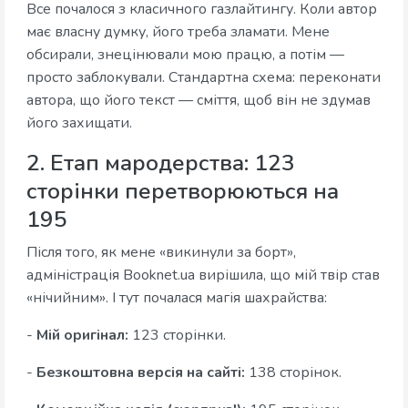
Все почалося з класичного газлайтингу. Коли автор
має власну думку, його треба зламати. Мене
обсирали, знецінювали мою працю, а потім —
просто заблокували. Стандартна схема: переконати
автора, що його текст — сміття, щоб він не здумав
його захищати.
2. Етап мародерства: 123
сторінки перетворюються на
195
Після того, як мене «викинули за борт»,
адміністрація Booknet.ua вирішила, що мій твір став
«нічийним». І тут почалася магія шахрайства:
-
Мій оригінал:
123 сторінки.
-
Безкоштовна версія на сайті:
138 сторінок.