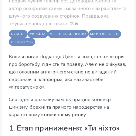
продаж чужих текстів без договорів. Юрист та
автор розкриває схему «мозаїчного шахрайства» та
штучного роздування сторінок. Правда, яка
змусила мародерів тікати. ⚖️🔥
БУКНЕТ
УКРАЇНА
АВТОРСЬКЕ ПРАВО
МАРОДЕРСТВО
ЛІТЕРАТУРА
Коли я писав «Індіанця Джо», я знав, що це історія
про боротьбу, гідність та правду. Але я не очікував,
що головним антагоністом стане не вигаданий
персонаж, а платформа, яка називає себе
«літературною».
Сьогодні я розкажу вам, як працює конвеєр
цинізму, брехні та прямого мародерства на
українському книжковому ринку.
1. Етап приниження: «Ти ніхто»