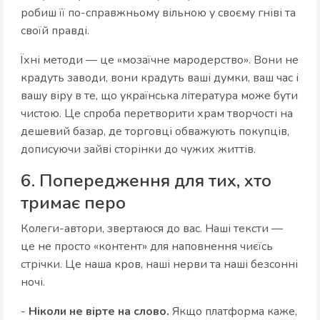
робиш її по-справжньому вільною у своєму гніві та
своїй правді.
Їхні методи — це «мозаїчне мародерство». Вони не
крадуть заводи, вони крадуть ваші думки, ваш час і
вашу віру в те, що українська література може бути
чистою. Це спроба перетворити храм творчості на
дешевий базар, де торговці обважують покупців,
дописуючи зайві сторінки до чужих життів.
6. Попередження для тих, хто
тримає перо
Колеги-автори, звертаюся до вас. Наші тексти —
це не просто «контент» для наповнення чиєїсь
стрічки. Це наша кров, наші нерви та наші безсонні
ночі.
-
Ніколи не вірте на слово.
Якщо платформа каже,