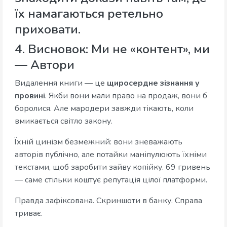
їх намагаються ретельно
приховати.
4. Висновок: Ми не «контент», ми
— Автори
Видалення книги — це
щиросердне зізнання у
провині
. Якби вони мали право на продаж, вони б
боролися. Але мародери завжди тікають, коли
вмикається світло закону.
Їхній цинізм безмежний: вони зневажають
авторів публічно, але потайки маніпулюють їхніми
текстами, щоб заробити зайву копійку. 69 гривень
— саме стільки коштує репутація цілої платформи.
Правда зафіксована. Скриншоти в банку. Справа
триває.