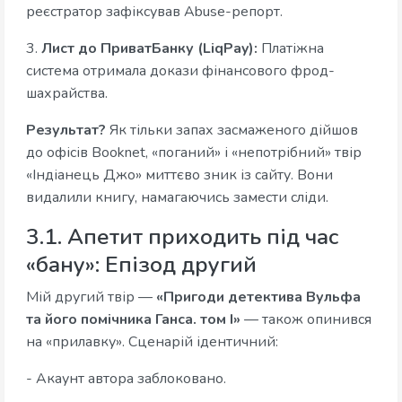
реєстратор зафіксував Abuse-репорт.
3.
Лист до ПриватБанку (LiqPay):
Платіжна
система отримала докази фінансового фрод-
шахрайства.
Результат?
Як тільки запах засмаженого дійшов
до офісів Booknet, «поганий» і «непотрібний» твір
«Індіанець Джо» миттєво зник із сайту. Вони
видалили книгу, намагаючись замести сліди.
3.1. Апетит приходить під час
«бану»: Епізод другий
Мій другий твір —
«Пригоди детектива Вульфа
та його помічника Ганса. том І»
— також опинився
на «прилавку». Сценарій ідентичний:
- Акаунт автора заблоковано.