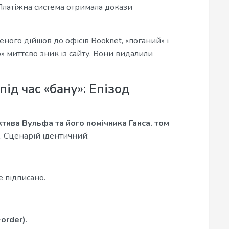
латіжна система отримала докази
еного дійшов до офісів Booknet, «поганий» і
» миттєво зник із сайту. Вони видалили
під час «бану»: Епізод
тива Вульфа та його помічника Ганса. том
 Сценарій ідентичний:
 підписано.
order)
.