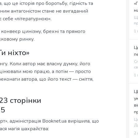
, що це історія про боротьбу, гідність та
«
м
овним антагоністом стане не вигаданий
Щ
є себе «літературною».
пр
 конвеєр цинізму, брехні та прямого
1 
жковому ринку.
Ц
и ніхто»
п
Сп
нгу. Коли автор має власну думку, його
св
ецінювали мою працю, а потім — просто
1 
еконати автора, що його текст — сміття,
Ц
23 сторінки
у
в
95
п
Ци
рт», адміністрація Booknet.ua вирішила, що
Др
лася магія шахрайства:
2 