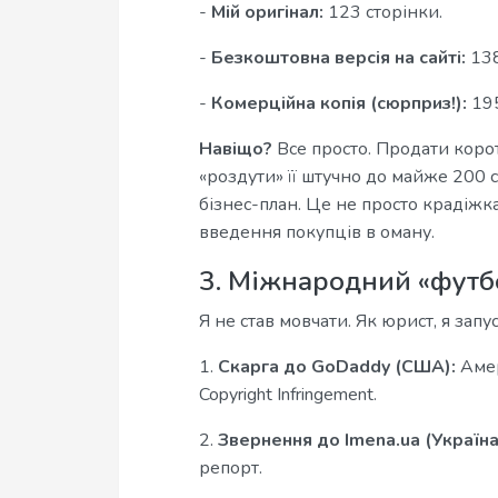
-
Мій оригінал:
123 сторінки.
-
Безкоштовна версія на сайті:
138
-
Комерційна копія (сюрприз!):
195
Навіщо?
Все просто. Продати корот
«роздути» її штучно до майже 200 
бізнес-план. Це не просто крадіжк
введення покупців в оману.
3. Міжнародний «футбо
Я не став мовчати. Як юрист, я запу
1.
Скарга до GoDaddy (США):
Амер
Copyright Infringement.
2.
Звернення до Imena.ua (Україна
репорт.