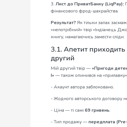
3.
Лист до ПриватБанку (LiqPay):
П
фінансового фрод-шахрайства.
Результат?
Як тільки запах засмаж
«непотрібний» твір «Індіанець Джо
книгу, намагаючись замести сліди.
3.1. Апетит приходить 
другий
Мій другий твір —
«Пригоди детек
І»
— також опинився на «прилавку».
- Акаунт автора заблоковано.
- Жодного авторського договору не
- Ціна — ті самі
69 гривень
.
- Тип продажу —
передплата (Pre-