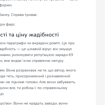
тформи.
анку. Справа триває.
ури фарс.
сті та ціну жадібності
шені параграфи чи вкрадені роялті. Це про
адібність — це цікавий вірус: він змушує
рмами, ризикувати репутацією заради 69
о, яке видає їхню справжню натуру.
м. Вона розраховує на те, що автор, якого
піде геть, присоромлений і розчавлений.
а» не підніме голови. Але вони забувають
юдини все, ти робиш її по-справжньому
ді.
рство». Вони не крадуть заводи, вони