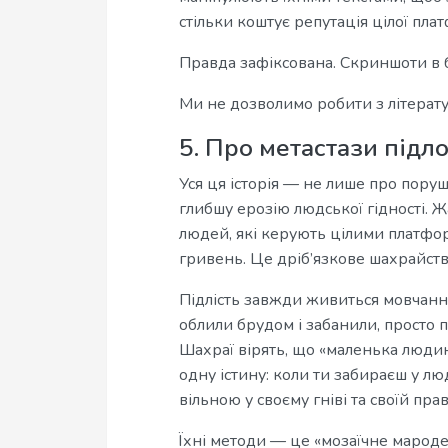
стільки коштує репутація цілої пла
Правда зафіксована. Скриншоти в б
Ми не дозволимо робити з літерат
5. Про метастази підло
Уся ця історія — не лише про пору
глибшу ерозію людської гідності. Ж
людей, які керують цілими платфо
гривень. Це дріб’язкове шахрайств
Підлість завжди живиться мовчання
облили брудом і забанили, просто 
Шахраї вірять, що «маленька людин
одну істину: коли ти забираєш у л
вільною у своєму гніві та своїй прав
Їхні методи — це «мозаїчне мароде