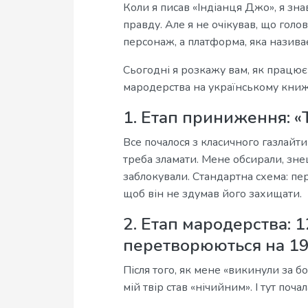
Коли я писав «Індіанця Джо», я знав
правду. Але я не очікував, що гол
персонаж, а платформа, яка назива
Сьогодні я розкажу вам, як працює
мародерства на українському кни
1. Етап приниження: «Т
Все почалося з класичного газлайти
треба зламати. Мене обсирали, зн
заблокували. Стандартна схема: пер
щоб він не здумав його захищати.
2. Етап мародерства: 1
перетворюються на 1
Після того, як мене «викинули за бо
мій твір став «нічийним». І тут поча