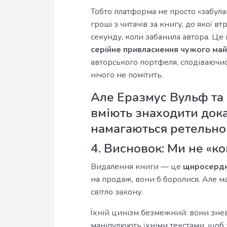
Тобто платформа не просто «забула»
гроші з читачів за книгу, до якої в
секунду, коли забанила автора. Це
серійне привласнення чужого ма
авторського портфеля, сподіваючи
нічого не помітить.
Але Еразмус Вульф та 
вміють знаходити доказ
намагаються ретельно
4. Висновок: Ми не «к
Видалення книги — це
щиросердне
на продаж, вони б боролися. Але м
світло закону.
Їхній цинізм безмежний: вони знев
маніпулюють їхніми текстами, щоб 