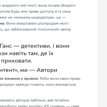
 видалити мій текст, вона почала збирати
тратила будь-яке право доступу в ту саму
 вже не «помилка модератора», це —
йна
. Вони влаштували розпродаж мого
сь, що заблокований «токсичний» автор
Ганс — детективи, і вони
и навіть там, де їх
 приховати.
онтент», ми — Автори
 зізнання у провині
. Якби вони мали право
ародери завжди тікають, коли вмикається
ажають авторів публічно, але потайки
заробити зайву копійку. 69 гривень — саме