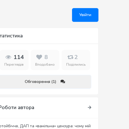
Увійти
татистика
114
8
2
Переглядів
Вподобано
Поділились
Обговорення (1)
Роботи автора
отойбіччя, ДАП та «ванільна» цензура: чому мій