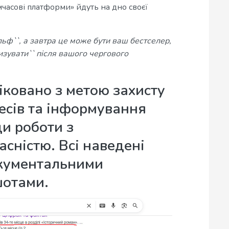
имчасові платформи» йдуть на дно своєї
ульф``, а завтра це може бути ваш бестселер,
зувати`` після вашого чергового
іковано з метою захисту
ресів та інформування
ди роботи з
сністю. Всі наведені
окументальними
шотами.