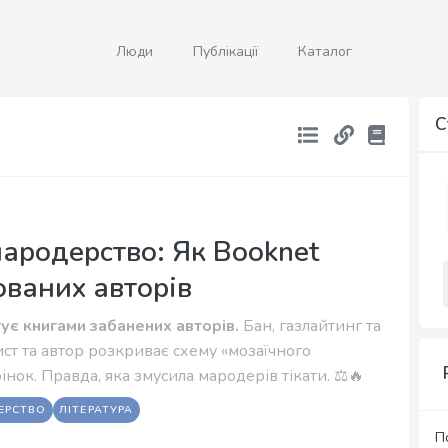
Люди
Публікації
Каталог
С
мародерство: Як Booknet
ованих авторів
ує книгами забанених авторів.
Бан, газлайтинг та
ст та автор розкриває схему «мозаїчного
нок. Правда, яка змусила мародерів тікати. ⚖️🔥
ЕРСТВО
ЛІТЕРАТУРА
П