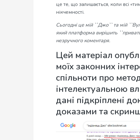
це те, що залишається, коли всі «т
нікчемності.
Сьогодні це мій ``Джо`` та мій ``В
який платформа вирішить ``привати
незручного коментаря.
Цей матеріал опубл
моїх законних інте
спільноти про мето
інтелектуальною вла
дані підкріплені д
доказами та скрин