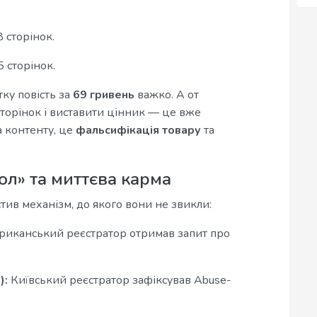
 сторінок.
 сторінок.
ку повість за
69 гривень
важко. А от
сторінок і виставити цінник — це вже
а контенту, це
фальсифікація товару
та
л» та миттєва карма
стив механізм, до якого вони не звикли:
иканський реєстратор отримав запит про
):
Київський реєстратор зафіксував Abuse-