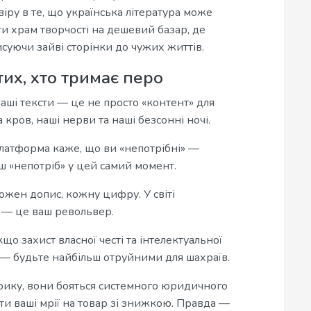
віру в те, що українська література може
и храм творчості на дешевий базар, де
суючи зайві сторінки до чужих життів.
их, хто тримає перо
Наші тексти — це не просто «контент» для
 кров, наші нерви та наші безсонні ночі.
атформа каже, що ви «непотрібні» —
ш «непотріб» у цей самий момент.
жен допис, кожну цифру. У світі
— це ваш револьвер.
що захист власної честі та інтелектуальної
 — будьте найбільш отруйними для шахраїв.
крику, вони бояться системного юридичного
ти ваші мрії на товар зі знижкою. Правда —