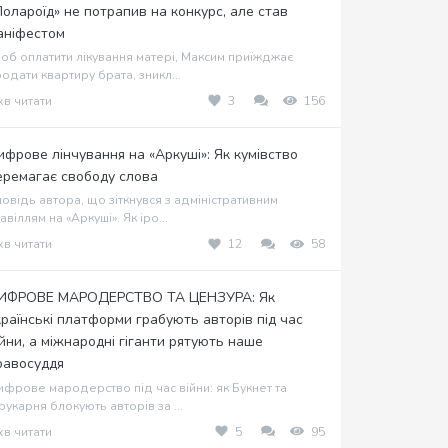
Полароїд» не потрапив на конкурс, але став
аніфестом
об оплатити лікування матері, Максим приїжджає
одати квартиру брата, зникл...
хв читати
3
156
ифрове лінчування на «Аркуші»: Як кумівство
еремагає свободу слова
овідь автора, що зіткнувся з адміністративним
авіллям на «Аркуші». Як іро...
хв читати
12
58
ИФРОВЕ МАРОДЕРСТВО ТА ЦЕНЗУРА: Як
країнські платформи грабують авторів під час
ійни, а міжнародні гіганти рятують наше
равосуддя
фрове мародерство під час війни: як Букнет та
укарня блокують авторів за ...
хв читати
5
95