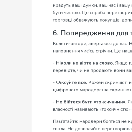
крадуть ваші думки, ваш час і вашу 
бути чистою. Це спроба перетворит
торговці обважують покупців, допи
6. Попередження для т
Колеги-автори, звертаюся до вас. 
наповнення чиєїсь стрічки. Це наша
-
Ніколи не вірте на слово.
Якщо пл
перевірте, чи не продають вони ва
-
Фіксуйте все.
Кожен скриншот, ко
цифрового мародерства скриншот 
-
Не бійтеся бути «токсичними».
Як
власності називають «токсичністю»
Пам’ятайте: мародери бояться не 
світла. Не дозволяйте перетворюва