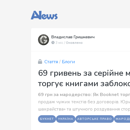
Владислав Гришкевич
3 міс /
Оновлено
Стаття
/
Блоги
69 гривень за серійне 
торгує книгами заблок
69 грн за мародерство: Як Booknet торг
продаж чужих текстів без договорів. Юри
шахрайства» та штучного роздування сторі
БУКНЕТ
УКРАЇНА
АВТОРСЬКЕ ПРАВО
МАРОД