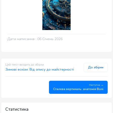
Дата написання : 06 Січень 2026
Цей текст входить до збірки
До збірки
Зимові ескізи: Від опису до майстерності
Наступна →
Сталева вертикаль: анатомія Волі
Статистика