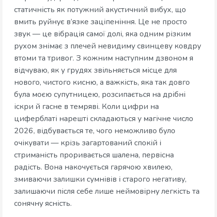
статичність як потужний акустичний вибух, що
вмить руйнує в’язке заціпеніння. Це не просто
звук — це вібрація самої долі, яка одним різким
рухом знімає з плечей невидиму свинцеву ковдру
втоми та тривог. З кожним наступним дзвоном я
відчуваю, як у грудях звільняється місце для
нового, чистого кисню, а важкість, яка так довго
була моєю супутницею, розсипається на дрібні
іскри й гасне в темряві. Коли цифри на
циферблаті нарешті складаються у магічне число
2026, відбувається те, чого неможливо було
очікувати — крізь загартований спокій і
стриманість проривається шалена, первісна
радість. Вона накочується гарячою хвилею,
змиваючи залишки сумнівів і старого негативу,
залишаючи після себе лише неймовірну легкість та
сонячну ясність.