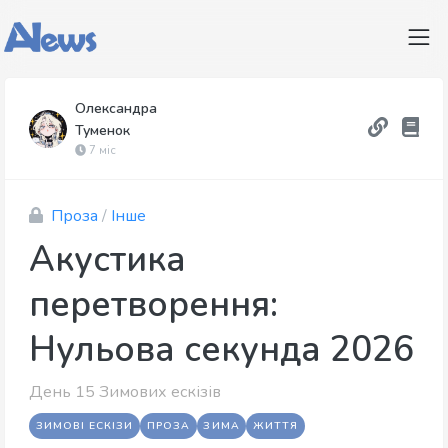
Олександра
Туменок
7 міс
Проза
/
Інше
Акустика
перетворення:
Нульова секунда 2026
День 15 Зимових ескізів
ЗИМОВІ ЕСКІЗИ
ПРОЗА
ЗИМА
ЖИТТЯ