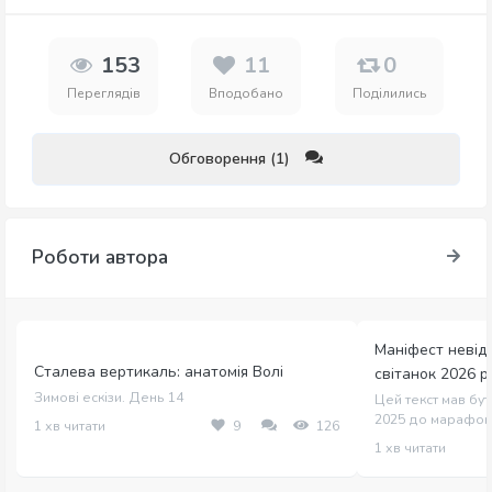
153
11
0
Переглядів
Вподобано
Поділились
Обговорення (1)
Роботи автора
Маніфест невідо
Сталева вертикаль: анатомія Волі
світанок 2026 р
Зимові ескізи. День 14
Цей текст мав бут
2025 до марафону 
1 хв читати
9
126
1 хв читати