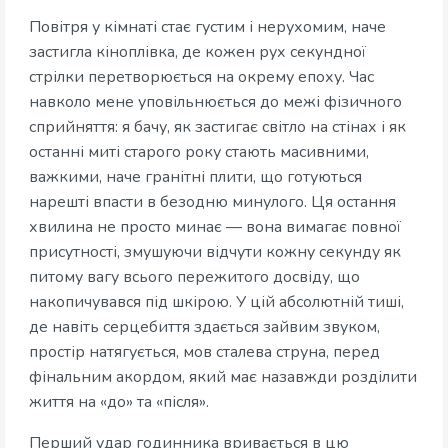
Повітря у кімнаті стає густим і нерухомим, наче
застигла кіноплівка, де кожен рух секундної
стрілки перетворюється на окрему епоху. Час
навколо мене уповільнюється до межі фізичного
сприйняття: я бачу, як застигає світло на стінах і як
останні миті старого року стають масивними,
важкими, наче гранітні плити, що готуються
нарешті впасти в безодню минулого. Ця остання
хвилина не просто минає — вона вимагає повної
присутності, змушуючи відчути кожну секунду як
питому вагу всього пережитого досвіду, що
накопичувався під шкірою. У цій абсолютній тиші,
де навіть серцебиття здається зайвим звуком,
простір натягується, мов сталева струна, перед
фінальним акордом, який має назавжди розділити
життя на «до» та «після».
Перший удар годинника вривається в цю