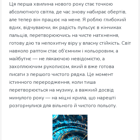
Ця перша хвилина нового року стає точкою
абсолютного світла, де час знову набирає обертів,
але тепер він працює на мене. Я роблю глибокий
вдих, відчуваючи, як радість пульсує в кінчиках
пальців, перетворюючись на чисте натхнення,
готову дію та непохитну віру у власну стійкість. Світ
навколо раптом стає об’ємним і кольоровим, а
майбутнє — не лякаючою невідомістю, а
захоплюючим рукописом, який я вже готова
писати з першого чистого рядка. Це момент
істинного переродження, коли тиша
перетворюється на музику, а важкий досвід
минулого року — на міцні крила, що нарешті
розгорнулися для вільного й чистого польоту.