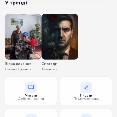
У тренді
Зірка кохання
Спогади
Неоніла Гуменюк
Антон Бек
Читати
Писати
Добірки, новинки
Публікуйте твори