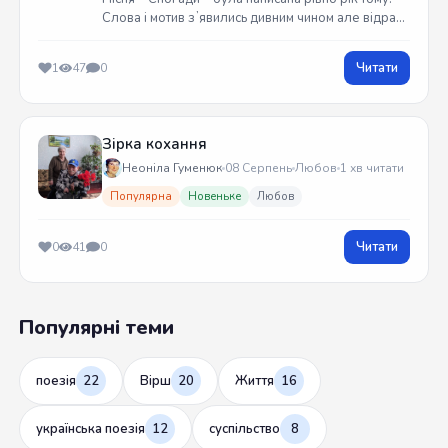
Слова і мотив зʼявились дивним чином але відразу
встиг записати на гітарі. Трек вийшов у жовтні
2025 року
Читати
1
47
0
Зірка кохання
Неоніла Гуменюк
08 Серпень
Любов
1 хв читати
Популярна
Новеньке
Любов
Читати
0
41
0
Популярні теми
поезія
22
Вірш
20
Життя
16
українська поезія
12
суспільство
8