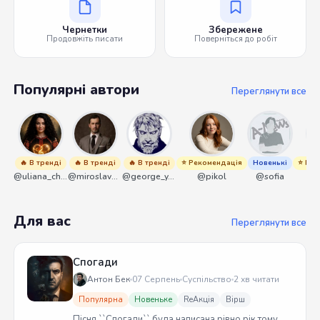
Чернетки
Збережене
Продовжіть писати
Поверніться до робіт
Популярні автори
Переглянути все
🔥 В тренді
🔥 В тренді
🔥 В тренді
⭐ Рекомендація
Новенькі
⭐ Рек
@uliana_chernenko
@miroslavmaniyk
@george_y_lawlett
@pikol
@sofia
@
Для вас
Переглянути все
Спогади
Антон Бек
07 Серпень
Суспільство
2 хв читати
Популярна
Новеньке
ReАкція
Вірш
Пісня ``Спогади`` була написана рівно рік тому.