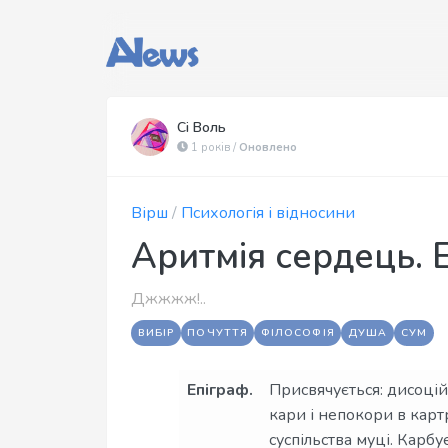
Сі Воль
1 років /
Оновлено
Вірш
/
Психологія і відносини
Аритмія сердець.
Джжжж!..
ВИБІР
ПОЧУТТЯ
ФІЛОСОФІЯ
ДУША
СУМ
Епіграф.
Присвячується: дисоцій
кари і непокори в карт
суспільства муці. Карбує