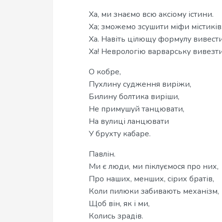
Ха, ми знаємо всю аксіому істини.
Ха; зможемо зсушити міфи містиків
Ха. Навіть цілющу формулу вивести
Ха! Неврологію варварську вивезти!
О кобре,
Пухлину судження виріжи,
Билину болтика виріши,
Не примушуй танцювати,
На вулиці ланцювати
У брухту кабаре.
Павлін.
Ми є люди, ми піклуємося про них,
Про наших, менших, сірих братів,
Коли пилюки забивають механізм,
Щоб він, як і ми,
Колись зрадів.