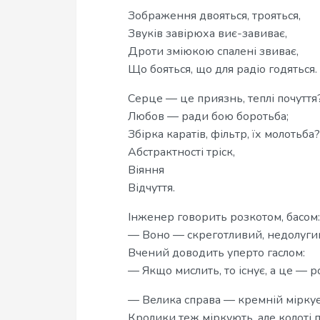
Зображення двояться, трояться,
Звуків завірюха виє-завиває,
Дроти зміюкою спалені звиває,
Що бояться, що для радіо годяться.
Серце — це приязнь, теплі почуття
Любов — ради бою боротьба;
Збірка каратів, фільтр, їх молотьба?
Абстрактності тріск,
Віяння
Відчуття.
Інженер говорить розкотом, басом:
— Воно — скреготливий, недолугий
Вчений доводить уперто гаслом:
— Якщо мислить, то існує, а це — 
— Велика справа — кремній міркує
Кролики теж міркують, але колоті 