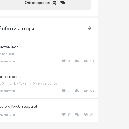
Обговорення (0)
Роботи автора
дстук ікол
е втечеш.
хв читати
8
40
он-ентропія
 0. 4. 0. 4:​ 4*2=8 -​∞. Як ми літаємо?
хв читати
7
58
абір у Клуб творців!
хв читати
8
67