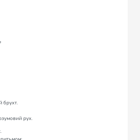
?
 брухт.
розумовий рух.
.
притьмом;