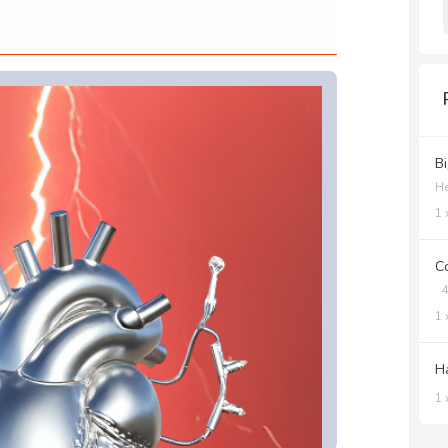
Ві
Н
1 
С
4.
1 
Н
1 