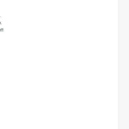
.
.
!!