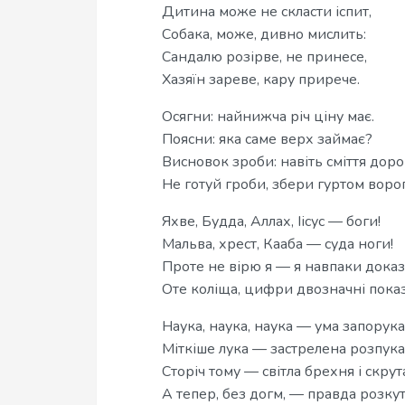
Дитина може не скласти іспит,
Собака, може, дивно мислить:
Сандалю розірве, не принесе,
Хазяїн зареве, кару прирече.
Осягни: найнижча річ ціну має.
Поясни: яка саме верх займає?
Висновок зроби: навіть сміття доро
Не готуй гроби, збери гуртом ворогі
Яхве, Будда, Аллах, Іісус — боги!
Мальва, хрест, Кааба — суда ноги!
Проте не вірю я — я навпаки доказ
Оте коліща, цифри двозначні пока
Наука, наука, наука — ума запорука
Міткіше лука — застрелена розпука
Сторіч тому — світла брехня і скрут
А тепер, без догм, — правда розкут