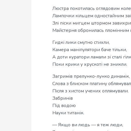
Люстра покотилась оглядовим коле
Лампочки кільцем одностайним заі
Злі піски мигцем штормом завихри
Майстерня обронилась пломінним 
Гидкі лики смутно стихли,
Камера маніпулятори баче тільки,
А доти куратори ламали зі сталі гілк
Поки крики у хрускоті не зникли.
Загримів прелунко-лунко динамік,
Слова з блиском платину облямувал
Після з хистом учених оплямували.
Забринів
Під водою
Науки титанік.
— Якщо ви людь — я теж люди,