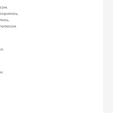
сом,
скрились,
лись,
полюсом.
и,
и,