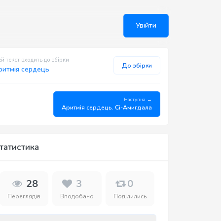
Увійти
й текст входить до збірки
До збірки
ритмія сердець
Наступна →
Аритмія сердець. Сі-Амигдала
татистика
28
3
0
Переглядів
Вподобано
Поділились