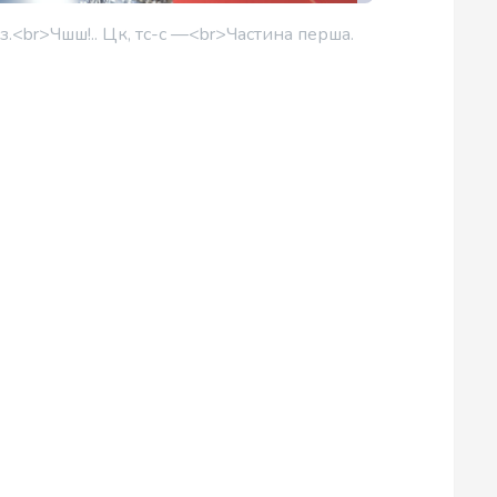
з-з.<br>Чшш!.. Цк, тс-с —<br>Частина перша.