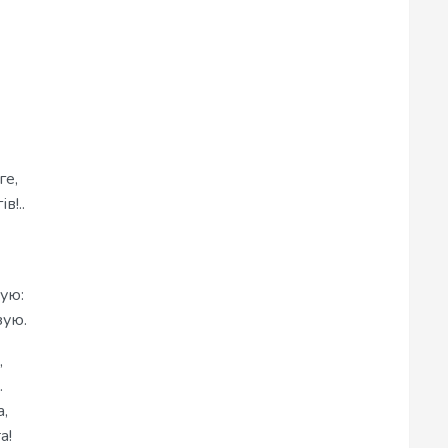
ге,
в!..
ую:
зую.
,
.
а,
а!