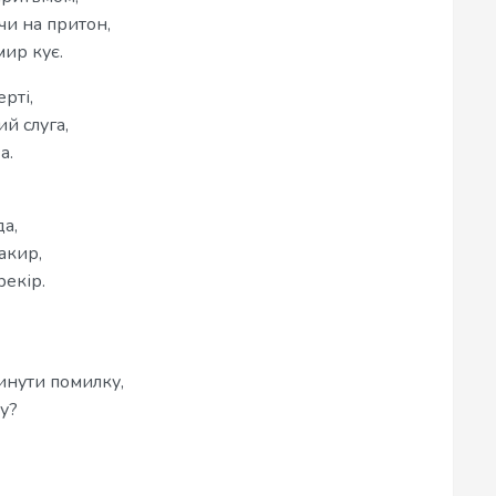
и на притон,
ир кує.
рті,
ий слуга,
а.
а,
акир,
рекір.
нути помилку,
у?