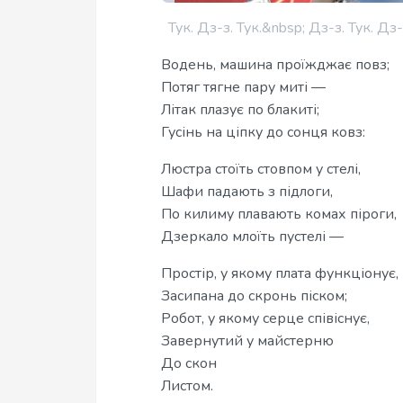
Тук. Дз-з. Тук.&nbsp; Дз-з. Тук. Д
Водень, машина проїжджає повз;
Потяг тягне пару миті —
Літак плазує по блакиті;
Гусінь на ціпку до сонця ковз:
Люстра стоїть стовпом у стелі,
Шафи падають з підлоги,
По килиму плавають комах піроги,
Дзеркало млоїть пустелі —
Простір, у якому плата функціонує,
Засипана до скронь піском;
Робот, у якому серце співіснує,
Завернутий у майстерню
До скон
Листом.