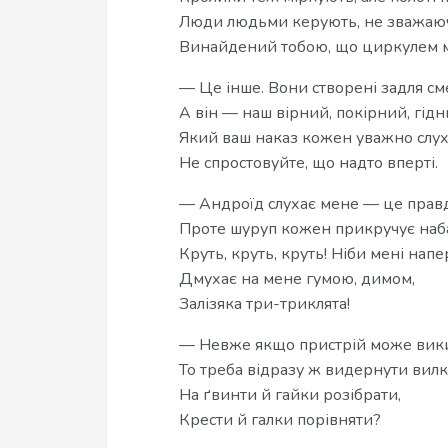
Люди людьми керують, не зважаюч
Винайдений тобою, що циркулем м
— Це інше. Вони створені задля сме
А він — наш вірний, покірний, гідн
Який ваш наказ кожен уважно слух
Не спростовуйте, що надто вперті.
— Андроїд слухає мене — це правд
Проте шуруп кожен прикручує наб
Круть, круть, круть! Ніби мені напе
Дмухає на мене гумою, димом,
Залізяка три-триклята!
— Невже якщо пристрій може вики
То треба відразу ж видернути вилк
На ґвинти й гайки розібрати,
Крести й галки порівняти?