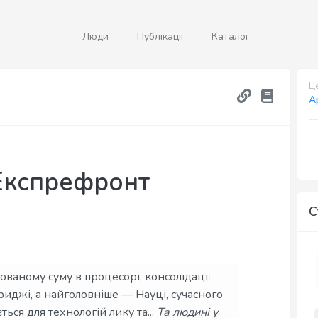
Люди
Публікації
Каталог
Це
А
 Експрефронт
С
ованому суму в процесорі, консолідації
риджі, а найголовніше — Науці, сучасного
ться для технологій лику та...
Та людині у