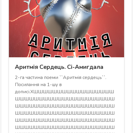
Аритмія Сердець. Сі-Амигдала
2-га частина поеми ``Аритмія сердець``.
Посилання на 1-шу в
дописі.ХШШШШШШШШШШШШШШШШШ
ШШШШШШШШШШШШШШШШШШШШШ
ШШШШШШШШШШШШШШШШШШШШШ
ШШШШШШШШШШШШШШШШШШШШШ
ШШШШШШШШШШШШШШШШШШШШШ
ШШШШШШШШШШШШШШШШШШШШШ