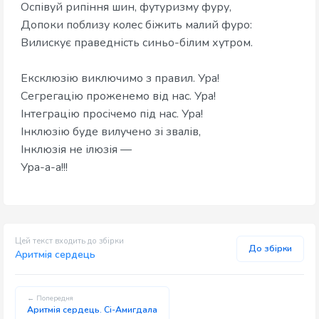
Оспівуй рипіння шин, футуризму фуру,
​Допоки поблизу колес біжить малий фуро:
​Вилискує праведність синьо-білим хутром.
​Ексклюзію виключимо з правил. Ура!
​Сегрегацію проженемо від нас. Ура!
​Інтеграцію просічемо під нас. Ура!
​Інклюзію буде вилучено зі звалів,
​Інклюзія не ілюзія —
Ура-а-а!!!
Цей текст входить до збірки
До збірки
Аритмія сердець
← Попередня
Аритмія сердець. Сі-Амигдала