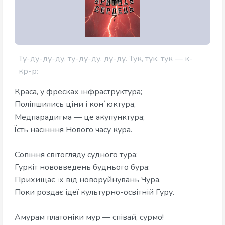
Ту-ду-ду-ду, ту-ду-ду, ду-ду. Тук, тук, тук — к-
кр-р:
Краса, у фресках інфраструктура;
Поліпшились ціни і кон`юктура,
Медпарадигма — це акупунктура;
Їсть насінння Нового часу кура.
​Сопіння світогляду судного тура;
​Гуркіт нововведень буднього бура:
Прихищає їх від новоруйнувань Чура,
​Поки роздає ідеї культурно-освітній Гуру.
​Амурам платоніки мур — співай, сурмо!