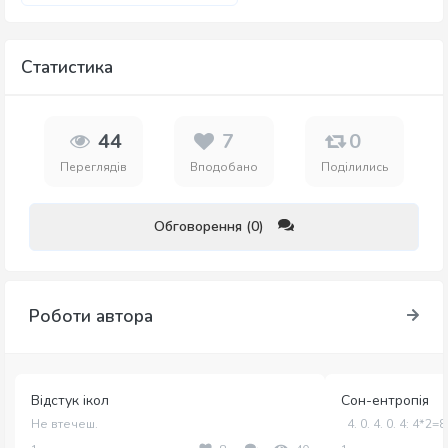
Статистика
44
7
0
Переглядів
Вподобано
Поділились
Обговорення (0)
Роботи автора
Відстук ікол
Сон-ентропія
Не втечеш.
4. 0. 4. 0. 4:​ 4*2=