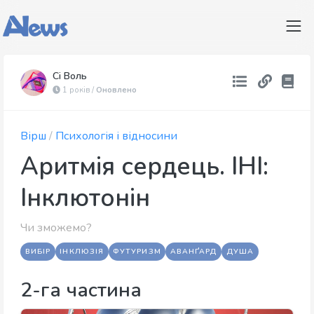
Сі Воль
1 років /
Оновлено
Вірш
/
Психологія і відносини
Аритмія сердець. ІНІ:
Інклютонін
Чи зможемо?
ВИБІР
ІНКЛЮЗІЯ
ФУТУРИЗМ
АВАНҐАРД
ДУША
2-га частина​