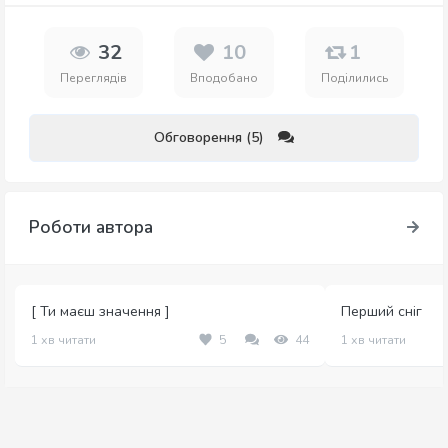
32
10
1
Переглядів
Вподобано
Поділились
Обговорення (5)
Роботи автора
[ Ти маєш значення ]
Перший сніг
1 хв читати
5
44
1 хв читати