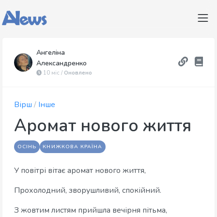
Ангеліна
Александренко
10 міс /
Оновлено
Вірш
/
Інше
Аромат нового життя
ОСІНЬ
КНИЖКОВА КРАЇНА
У повітрі вітає аромат нового життя,
Прохолодний, зворушливий, спокійний.
З жовтим листям прийшла вечірня пітьма,